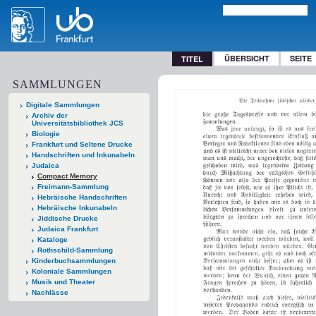
ÜBERSICHT
SEITE
TITEL
SAMMLUNGEN
Digitale Sammlungen
Archiv der
Universitätsbibliothek JCS
Biologie
Frankfurt und Seltene Drucke
Handschriften und Inkunabeln
Judaica
Compact Memory
Freimann-Sammlung
Hebräische Handschriften
Hebräische Inkunabeln
Jiddische Drucke
Judaica Frankfurt
Kataloge
Rothschild-Sammlung
Kinderbuchsammlungen
Koloniale Sammlungen
Musik und Theater
Nachlässe