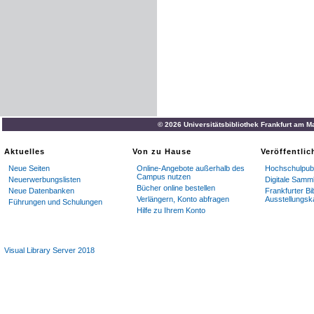
© 2026 Universitätsbibliothek Frankfurt am M
Aktuelles
Von zu Hause
Veröffentli
Neue Seiten
Online-Angebote außerhalb des
Hochschulpubl
Campus nutzen
Neuerwerbungslisten
Digitale Samm
Bücher online bestellen
Neue Datenbanken
Frankfurter Bi
Verlängern, Konto abfragen
Ausstellungsk
Führungen und Schulungen
Hilfe zu Ihrem Konto
Visual Library Server 2018