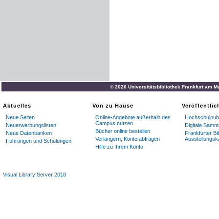
© 2026 Universitätsbibliothek Frankfurt am M
Aktuelles
Von zu Hause
Veröffentli
Neue Seiten
Online-Angebote außerhalb des
Hochschulpubl
Campus nutzen
Neuerwerbungslisten
Digitale Samm
Bücher online bestellen
Neue Datenbanken
Frankfurter Bi
Verlängern, Konto abfragen
Ausstellungsk
Führungen und Schulungen
Hilfe zu Ihrem Konto
Visual Library Server 2018