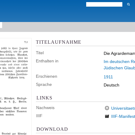
TITELAUFNAHME
Titel
Die Agrardemam
Enthalten in
Im deutschen Rei
Jüdischen Glau
Erschienen
1911
Sprache
Deutsch
LINKS
Nachweis
Universitaet
IIIF
IIIF-Manifes
DOWNLOAD