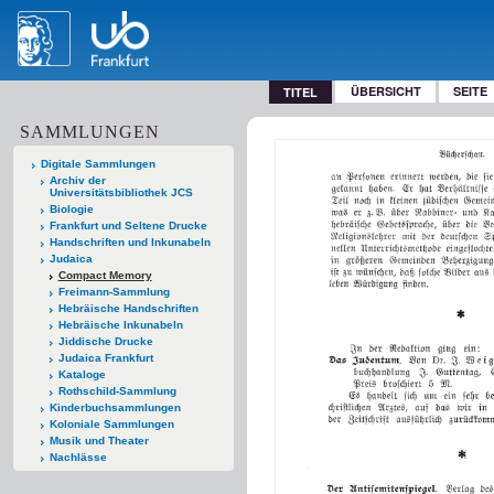
ÜBERSICHT
SEITE
TITEL
SAMMLUNGEN
Digitale Sammlungen
Archiv der
Universitätsbibliothek JCS
Biologie
Frankfurt und Seltene Drucke
Handschriften und Inkunabeln
Judaica
Compact Memory
Freimann-Sammlung
Hebräische Handschriften
Hebräische Inkunabeln
Jiddische Drucke
Judaica Frankfurt
Kataloge
Rothschild-Sammlung
Kinderbuchsammlungen
Koloniale Sammlungen
Musik und Theater
Nachlässe