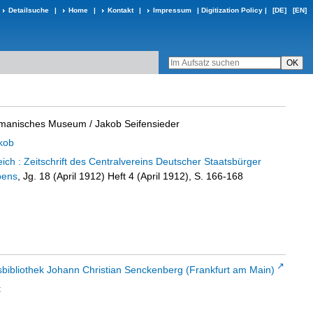
Detailsuche
|
Home
|
Kontakt
|
Impressum
|
Digitization Policy
|
[DE]
[EN]
rmanisches Museum
/ Jakob Seifensieder
akob
ch : Zeitschrift des Centralvereins Deutscher Staatsbürger
bens
, Jg. 18 (April 1912) Heft 4 (April 1912), S. 166-168
sbibliothek Johann Christian Senckenberg (Frankfurt am Main)
t