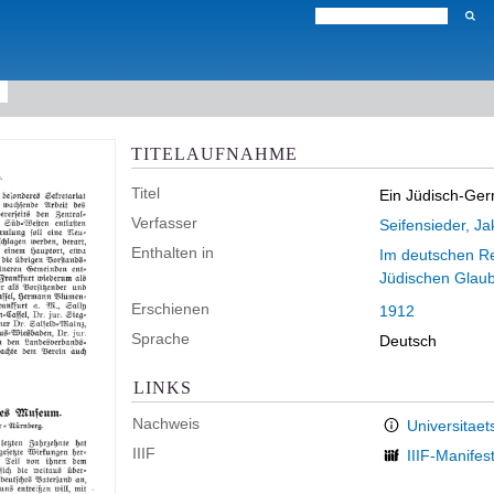
TITELAUFNAHME
Titel
Ein Jüdisch-Ge
Verfasser
Seifensieder, J
Enthalten in
Im deutschen Rei
Jüdischen Glau
Erschienen
1912
Sprache
Deutsch
LINKS
Nachweis
Universitaet
IIIF
IIIF-Manifes