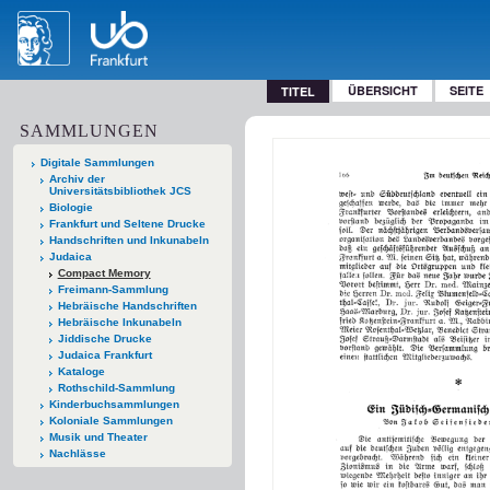
ÜBERSICHT
SEITE
TITEL
SAMMLUNGEN
Digitale Sammlungen
Archiv der
Universitätsbibliothek JCS
Biologie
Frankfurt und Seltene Drucke
Handschriften und Inkunabeln
Judaica
Compact Memory
Freimann-Sammlung
Hebräische Handschriften
Hebräische Inkunabeln
Jiddische Drucke
Judaica Frankfurt
Kataloge
Rothschild-Sammlung
Kinderbuchsammlungen
Koloniale Sammlungen
Musik und Theater
Nachlässe