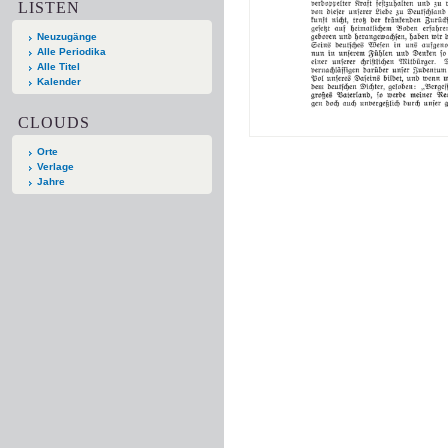
LISTEN
Neuzugänge
Alle Periodika
Alle Titel
Kalender
CLOUDS
Orte
Verlage
Jahre