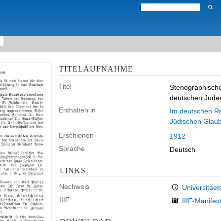
TITELAUFNAHME
Titel
Stenographische
deutschen Jude
Enthalten in
Im deutschen Rei
Jüdischen Glau
Erschienen
1912
Sprache
Deutsch
LINKS
Nachweis
Universitaet
IIIF
IIIF-Manifes