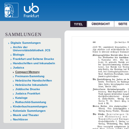
ÜBERSICHT
SEITE
TITEL
SAMMLUNGEN
Digitale Sammlungen
Archiv der
Universitätsbibliothek JCS
Biologie
Frankfurt und Seltene Drucke
Handschriften und Inkunabeln
Judaica
Compact Memory
Freimann-Sammlung
Hebräische Handschriften
Hebräische Inkunabeln
Jiddische Drucke
Judaica Frankfurt
Kataloge
Rothschild-Sammlung
Kinderbuchsammlungen
Koloniale Sammlungen
Musik und Theater
Nachlässe