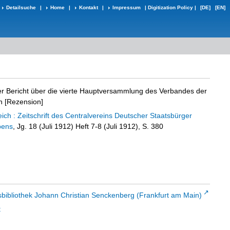
Detailsuche
|
Home
|
Kontakt
|
Impressum
|
Digitization Policy
|
[DE]
[EN]
r Bericht über die vierte Hauptversammlung des Verbandes der
n [Rezension]
ch : Zeitschrift des Centralvereins Deutscher Staatsbürger
bens
, Jg. 18 (Juli 1912) Heft 7-8 (Juli 1912), S. 380
sbibliothek Johann Christian Senckenberg (Frankfurt am Main)
t