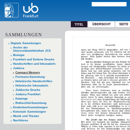
ÜBERSICHT
SEITE
TITEL
SAMMLUNGEN
Digitale Sammlungen
Archiv der
Universitätsbibliothek JCS
Biologie
Frankfurt und Seltene Drucke
Handschriften und Inkunabeln
Judaica
Compact Memory
Freimann-Sammlung
Hebräische Handschriften
Hebräische Inkunabeln
Jiddische Drucke
Judaica Frankfurt
Kataloge
Rothschild-Sammlung
Kinderbuchsammlungen
Koloniale Sammlungen
Musik und Theater
Nachlässe