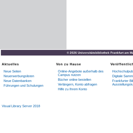
© 2026 Universitätsbibliothek Frankfurt am M
Aktuelles
Von zu Hause
Veröffentli
Neue Seiten
Online-Angebote außerhalb des
Hochschulpubl
Campus nutzen
Neuerwerbungslisten
Digitale Samm
Bücher online bestellen
Neue Datenbanken
Frankfurter Bi
Verlängern, Konto abfragen
Ausstellungsk
Führungen und Schulungen
Hilfe zu Ihrem Konto
Visual Library Server 2018