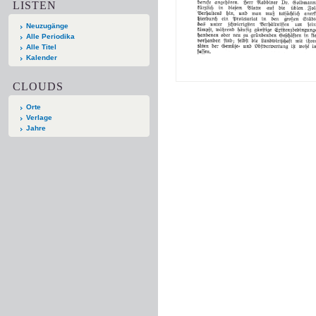
LISTEN
Neuzugänge
Alle Periodika
Alle Titel
Kalender
CLOUDS
Orte
Verlage
Jahre