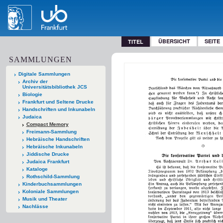
ÜBERSICHT
SEITE
TITEL
SAMMLUNGEN
Digitale Sammlungen
Archiv der
Universitätsbibliothek JCS
Biologie
Frankfurt und Seltene Drucke
Handschriften und Inkunabeln
Judaica
Compact Memory
Freimann-Sammlung
Hebräische Handschriften
Hebräische Inkunabeln
Jiddische Drucke
Judaica Frankfurt
Kataloge
Rothschild-Sammlung
Kinderbuchsammlungen
Koloniale Sammlungen
Musik und Theater
Nachlässe