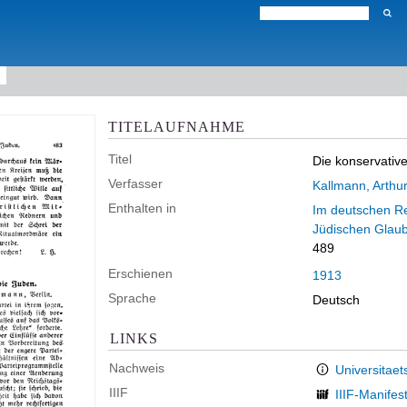
TITELAUFNAHME
Titel
Die konservative
Verfasser
Kallmann, Arthu
Enthalten in
Im deutschen Rei
Jüdischen Glau
489
Erschienen
1913
Sprache
Deutsch
LINKS
Nachweis
Universitaet
IIIF
IIIF-Manifes