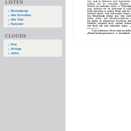
LISTEN
Neuzugänge
Alle Periodika
Alle Titel
Kalender
CLOUDS
Orte
Verlage
Jahre