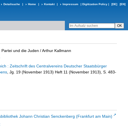
Detailsuche
|
Home
|
Kontakt
|
Impressum
|
Digitization Policy
|
[DE]
[EN]
 Partei und die Juden
/ Arthur Kallmann
r
ch : Zeitschrift des Centralvereins Deutscher Staatsbürger
bens
, Jg. 19 (November 1913) Heft 11 (November 1913), S. 483-
sbibliothek Johann Christian Senckenberg (Frankfurt am Main)
t