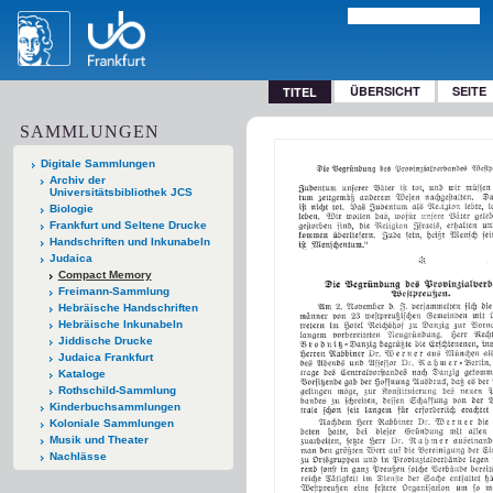
ÜBERSICHT
SEITE
TITEL
SAMMLUNGEN
Digitale Sammlungen
Archiv der
Universitätsbibliothek JCS
Biologie
Frankfurt und Seltene Drucke
Handschriften und Inkunabeln
Judaica
Compact Memory
Freimann-Sammlung
Hebräische Handschriften
Hebräische Inkunabeln
Jiddische Drucke
Judaica Frankfurt
Kataloge
Rothschild-Sammlung
Kinderbuchsammlungen
Koloniale Sammlungen
Musik und Theater
Nachlässe