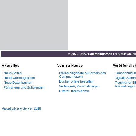
© 2026 Universitätsbibliothek Frankfurt am M
Aktuelles
Von zu Hause
Veröffentli
Neue Seiten
Online-Angebote außerhalb des
Hochschulpubl
Campus nutzen
Neuerwerbungslisten
Digitale Samm
Bücher online bestellen
Neue Datenbanken
Frankfurter Bi
Verlängern, Konto abfragen
Ausstellungsk
Führungen und Schulungen
Hilfe zu Ihrem Konto
Visual Library Server 2018