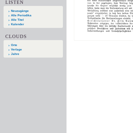
LISTEN
Neuzugänge
Alle Periodika
Alle Titel
Kalender
CLOUDS
Orte
Verlage
Jahre