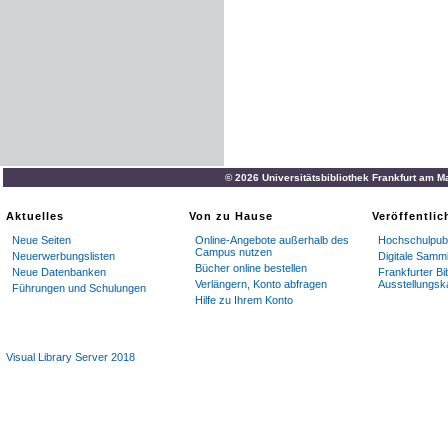
© 2026 Universitätsbibliothek Frankfurt am M
Aktuelles
Von zu Hause
Veröffentli
Neue Seiten
Online-Angebote außerhalb des
Hochschulpubl
Campus nutzen
Neuerwerbungslisten
Digitale Samm
Bücher online bestellen
Neue Datenbanken
Frankfurter Bi
Verlängern, Konto abfragen
Ausstellungsk
Führungen und Schulungen
Hilfe zu Ihrem Konto
Visual Library Server 2018