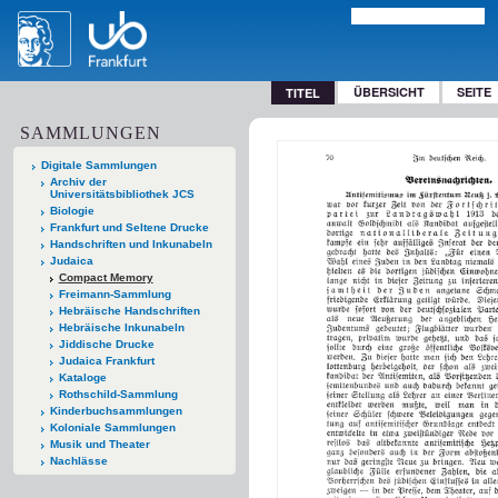
ÜBERSICHT
SEITE
TITEL
SAMMLUNGEN
Digitale Sammlungen
Archiv der
Universitätsbibliothek JCS
Biologie
Frankfurt und Seltene Drucke
Handschriften und Inkunabeln
Judaica
Compact Memory
Freimann-Sammlung
Hebräische Handschriften
Hebräische Inkunabeln
Jiddische Drucke
Judaica Frankfurt
Kataloge
Rothschild-Sammlung
Kinderbuchsammlungen
Koloniale Sammlungen
Musik und Theater
Nachlässe