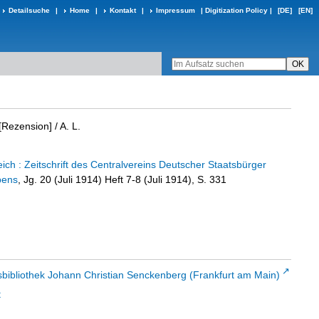
Detailsuche
|
Home
|
Kontakt
|
Impressum
|
Digitization Policy
|
[DE]
[EN]
[Rezension]
/ A. L.
ch : Zeitschrift des Centralvereins Deutscher Staatsbürger
bens
, Jg. 20 (Juli 1914) Heft 7-8 (Juli 1914), S. 331
sbibliothek Johann Christian Senckenberg (Frankfurt am Main)
t