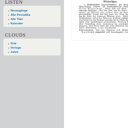
LISTEN
Neuzugänge
Alle Periodika
Alle Titel
Kalender
CLOUDS
Orte
Verlage
Jahre