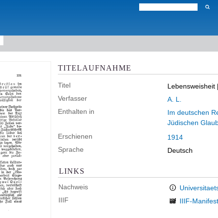
TITELAUFNAHME
Titel
Lebensweisheit 
Verfasser
A. L.
Enthalten in
Im deutschen Rei
Jüdischen Glau
Erschienen
1914
Sprache
Deutsch
LINKS
Nachweis
Universitaet
IIIF
IIIF-Manifes