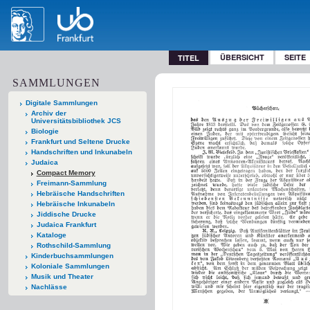
ÜBERSICHT
SEITE
TITEL
SAMMLUNGEN
Digitale Sammlungen
Archiv der
Universitätsbibliothek JCS
Biologie
Frankfurt und Seltene Drucke
Handschriften und Inkunabeln
Judaica
Compact Memory
Freimann-Sammlung
Hebräische Handschriften
Hebräische Inkunabeln
Jiddische Drucke
Judaica Frankfurt
Kataloge
Rothschild-Sammlung
Kinderbuchsammlungen
Koloniale Sammlungen
Musik und Theater
Nachlässe