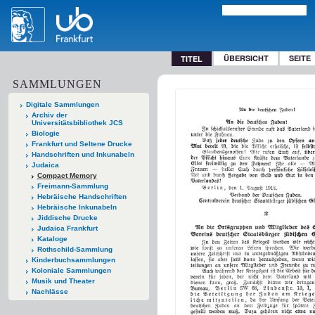
ÜBERSICHT
SEITE
TITEL
SAMMLUNGEN
Digitale Sammlungen
Archiv der
Universitätsbibliothek JCS
Biologie
Frankfurt und Seltene Drucke
Handschriften und Inkunabeln
Judaica
Compact Memory
Freimann-Sammlung
Hebräische Handschriften
Hebräische Inkunabeln
Jiddische Drucke
Judaica Frankfurt
Kataloge
Rothschild-Sammlung
Kinderbuchsammlungen
Koloniale Sammlungen
Musik und Theater
Nachlässe