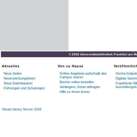
© 2026 Universitätsbibliothek Frankfurt am M
Aktuelles
Von zu Hause
Veröffentli
Neue Seiten
Online-Angebote außerhalb des
Hochschulpubl
Campus nutzen
Neuerwerbungslisten
Digitale Samm
Bücher online bestellen
Neue Datenbanken
Frankfurter Bi
Verlängern, Konto abfragen
Ausstellungsk
Führungen und Schulungen
Hilfe zu Ihrem Konto
Visual Library Server 2018