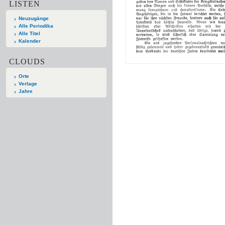
LISTEN
Neuzugänge
Alle Periodika
Alle Titel
Kalender
CLOUDS
Orte
Verlage
Jahre