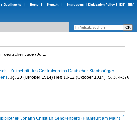
Detailsuche
|
Home
|
Kontakt
|
Impressum
|
Digitization Policy
|
[DE]
[EN]
in deutscher Jude
/ A. L.
ch : Zeitschrift des Centralvereins Deutscher Staatsbürger
bens
, Jg. 20 (Oktober 1914) Heft 10-12 (Oktober 1914), S. 374-376
sbibliothek Johann Christian Senckenberg (Frankfurt am Main)
t