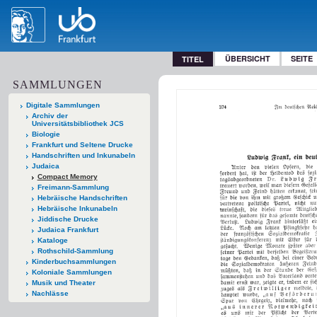
ÜBERSICHT
SEITE
TITEL
SAMMLUNGEN
Digitale Sammlungen
Archiv der
Universitätsbibliothek JCS
Biologie
Frankfurt und Seltene Drucke
Handschriften und Inkunabeln
Judaica
Compact Memory
Freimann-Sammlung
Hebräische Handschriften
Hebräische Inkunabeln
Jiddische Drucke
Judaica Frankfurt
Kataloge
Rothschild-Sammlung
Kinderbuchsammlungen
Koloniale Sammlungen
Musik und Theater
Nachlässe