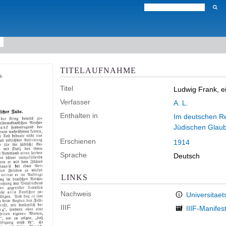
TITELAUFNAHME
Titel
Ludwig Frank, e
Verfasser
A. L.
Enthalten in
Im deutschen Rei
Jüdischen Glau
Erschienen
1914
Sprache
Deutsch
LINKS
Nachweis
Universitaet
IIIF
IIIF-Manifes