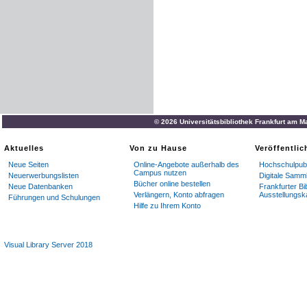
© 2026 Universitätsbibliothek Frankfurt am M
Aktuelles
Von zu Hause
Veröffentli
Neue Seiten
Online-Angebote außerhalb des
Hochschulpubl
Campus nutzen
Neuerwerbungslisten
Digitale Samm
Bücher online bestellen
Neue Datenbanken
Frankfurter Bi
Verlängern, Konto abfragen
Ausstellungsk
Führungen und Schulungen
Hilfe zu Ihrem Konto
Visual Library Server 2018