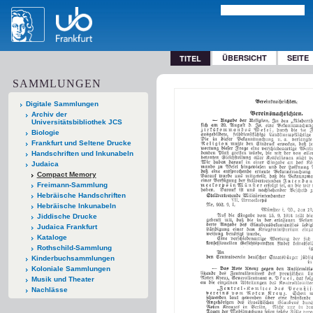
ÜBERSICHT
SEITE
TITEL
SAMMLUNGEN
Digitale Sammlungen
Archiv der
Universitätsbibliothek JCS
Biologie
Frankfurt und Seltene Drucke
Handschriften und Inkunabeln
Judaica
Compact Memory
Freimann-Sammlung
Hebräische Handschriften
Hebräische Inkunabeln
Jiddische Drucke
Judaica Frankfurt
Kataloge
Rothschild-Sammlung
Kinderbuchsammlungen
Koloniale Sammlungen
Musik und Theater
Nachlässe