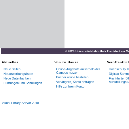
© 2026 Universitätsbibliothek Frankfurt am M
Aktuelles
Von zu Hause
Veröffentli
Neue Seiten
Online-Angebote außerhalb des
Hochschulpubl
Campus nutzen
Neuerwerbungslisten
Digitale Samm
Bücher online bestellen
Neue Datenbanken
Frankfurter Bi
Verlängern, Konto abfragen
Ausstellungsk
Führungen und Schulungen
Hilfe zu Ihrem Konto
Visual Library Server 2018