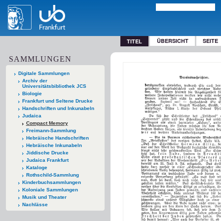
ÜBERSICHT
SEITE
TITEL
SAMMLUNGEN
Digitale Sammlungen
Archiv der
Universitätsbibliothek JCS
Biologie
Frankfurt und Seltene Drucke
Handschriften und Inkunabeln
Judaica
Compact Memory
Freimann-Sammlung
Hebräische Handschriften
Hebräische Inkunabeln
Jiddische Drucke
Judaica Frankfurt
Kataloge
Rothschild-Sammlung
Kinderbuchsammlungen
Koloniale Sammlungen
Musik und Theater
Nachlässe