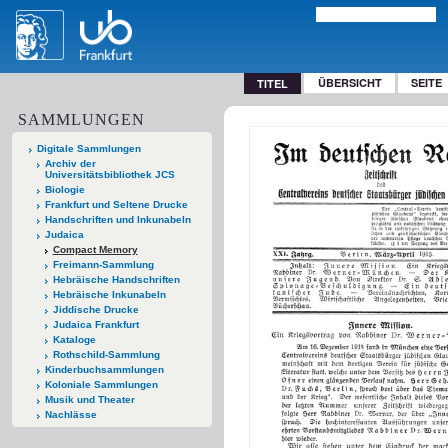
ÜBERSICHT
SEITE
TITEL
SAMMLUNGEN
Digitale Sammlungen
Archiv der
Universitätsbibliothek JCS
Biologie
Frankfurt und Seltene Drucke
Handschriften und Inkunabeln
Judaica
Compact Memory
Freimann-Sammlung
Hebräische Handschriften
Hebräische Inkunabeln
Jiddische Drucke
Judaica Frankfurt
Kataloge
Rothschild-Sammlung
Kinderbuchsammlungen
Koloniale Sammlungen
Musik und Theater
Nachlässe