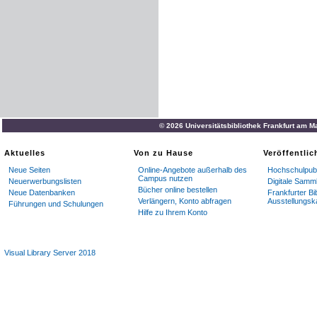
© 2026 Universitätsbibliothek Frankfurt am M
Aktuelles
Von zu Hause
Veröffentli
Neue Seiten
Online-Angebote außerhalb des
Hochschulpubl
Campus nutzen
Neuerwerbungslisten
Digitale Samm
Bücher online bestellen
Neue Datenbanken
Frankfurter Bi
Verlängern, Konto abfragen
Ausstellungsk
Führungen und Schulungen
Hilfe zu Ihrem Konto
Visual Library Server 2018