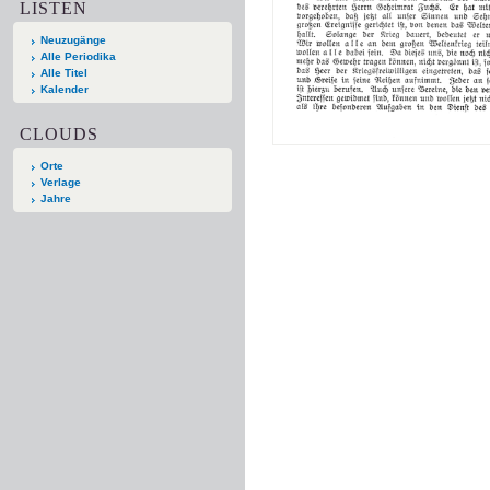
LISTEN
Neuzugänge
Alle Periodika
Alle Titel
Kalender
CLOUDS
Orte
Verlage
Jahre