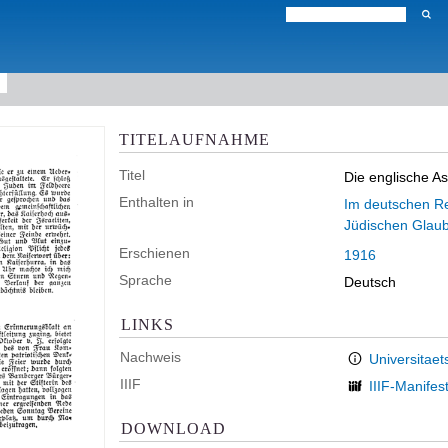
TITELAUFNAHME
Titel
Die englische A
Enthalten in
Im deutschen Rei
Jüdischen Glau
Erschienen
1916
Sprache
Deutsch
LINKS
Nachweis
Universitaet
IIIF
IIIF-Manifes
DOWNLOAD