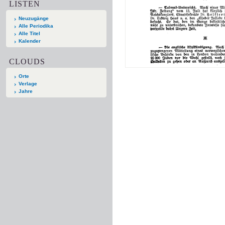
LISTEN
Neuzugänge
Alle Periodika
Alle Titel
Kalender
CLOUDS
Orte
Verlage
Jahre