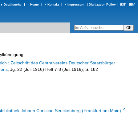
Detailsuche
|
Home
|
Kontakt
|
Impressum
|
Digitization Policy
|
[DE]
[EN]
sylkündigung
ch : Zeitschrift des Centralvereins Deutscher Staatsbürger
bens
, Jg. 22 (Juli 1916) Heft 7-8 (Juli 1916), S. 182
sbibliothek Johann Christian Senckenberg (Frankfurt am Main)
t