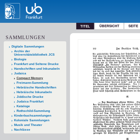
ÜBERSICHT
SEITE
TITEL
SAMMLUNGEN
Digitale Sammlungen
Archiv der
Universitätsbibliothek JCS
Biologie
Frankfurt und Seltene Drucke
Handschriften und Inkunabeln
Judaica
Compact Memory
Freimann-Sammlung
Hebräische Handschriften
Hebräische Inkunabeln
Jiddische Drucke
Judaica Frankfurt
Kataloge
Rothschild-Sammlung
Kinderbuchsammlungen
Koloniale Sammlungen
Musik und Theater
Nachlässe