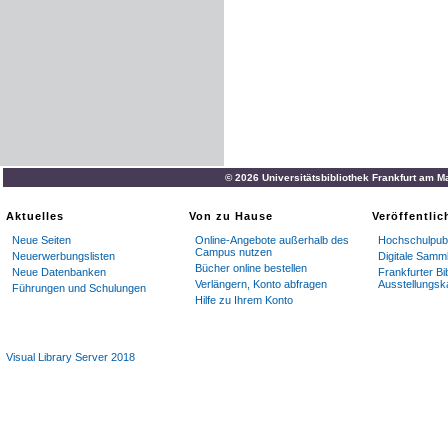
© 2026 Universitätsbibliothek Frankfurt am M
Aktuelles
Von zu Hause
Veröffentli
Neue Seiten
Online-Angebote außerhalb des
Hochschulpubl
Campus nutzen
Neuerwerbungslisten
Digitale Samm
Bücher online bestellen
Neue Datenbanken
Frankfurter Bi
Verlängern, Konto abfragen
Ausstellungsk
Führungen und Schulungen
Hilfe zu Ihrem Konto
Visual Library Server 2018