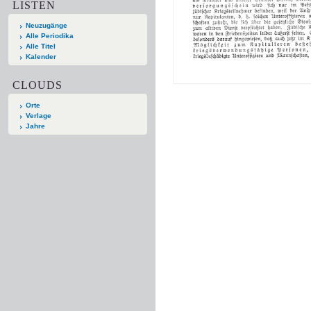
LISTEN
Neuzugänge
Alle Periodika
Alle Titel
Kalender
CLOUDS
Orte
Verlage
Jahre