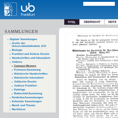
ÜBERSICHT
SEITE
TITEL
SAMMLUNGEN
Digitale Sammlungen
Archiv der
Universitätsbibliothek JCS
Biologie
Frankfurt und Seltene Drucke
Handschriften und Inkunabeln
Judaica
Compact Memory
Freimann-Sammlung
Hebräische Handschriften
Hebräische Inkunabeln
Jiddische Drucke
Judaica Frankfurt
Kataloge
Rothschild-Sammlung
Kinderbuchsammlungen
Koloniale Sammlungen
Musik und Theater
Nachlässe