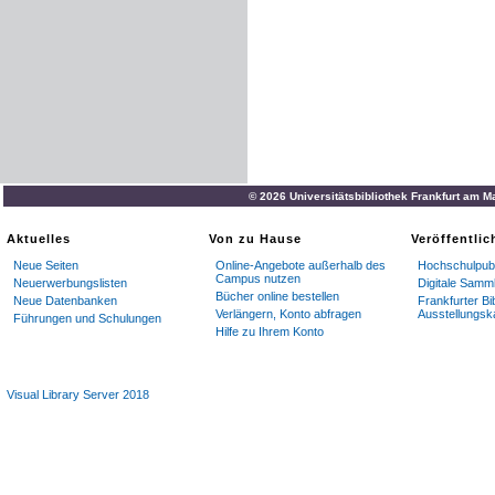
© 2026 Universitätsbibliothek Frankfurt am M
Aktuelles
Von zu Hause
Veröffentli
Neue Seiten
Online-Angebote außerhalb des
Hochschulpubl
Campus nutzen
Neuerwerbungslisten
Digitale Samm
Bücher online bestellen
Neue Datenbanken
Frankfurter Bi
Verlängern, Konto abfragen
Ausstellungsk
Führungen und Schulungen
Hilfe zu Ihrem Konto
Visual Library Server 2018