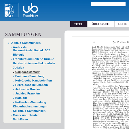
ÜBERSICHT
SEITE
TITEL
SAMMLUNGEN
Digitale Sammlungen
Archiv der
Universitätsbibliothek JCS
Biologie
Frankfurt und Seltene Drucke
Handschriften und Inkunabeln
Judaica
Compact Memory
Freimann-Sammlung
Hebräische Handschriften
Hebräische Inkunabeln
Jiddische Drucke
Judaica Frankfurt
Kataloge
Rothschild-Sammlung
Kinderbuchsammlungen
Koloniale Sammlungen
Musik und Theater
Nachlässe