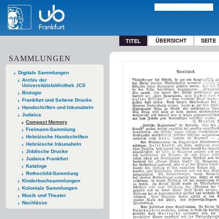
ÜBERSICHT
SEITE
TITEL
SAMMLUNGEN
Digitale Sammlungen
Archiv der
Universitätsbibliothek JCS
Biologie
Frankfurt und Seltene Drucke
Handschriften und Inkunabeln
Judaica
Compact Memory
Freimann-Sammlung
Hebräische Handschriften
Hebräische Inkunabeln
Jiddische Drucke
Judaica Frankfurt
Kataloge
Rothschild-Sammlung
Kinderbuchsammlungen
Koloniale Sammlungen
Musik und Theater
Nachlässe