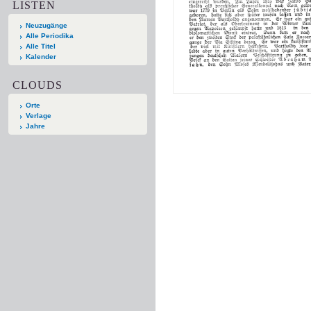
LISTEN
Neuzugänge
Alle Periodika
Alle Titel
Kalender
CLOUDS
Orte
Verlage
Jahre