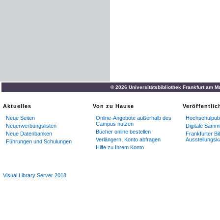
© 2026 Universitätsbibliothek Frankfurt am M
Aktuelles
Von zu Hause
Veröffentli
Neue Seiten
Online-Angebote außerhalb des
Hochschulpubl
Campus nutzen
Neuerwerbungslisten
Digitale Samm
Bücher online bestellen
Neue Datenbanken
Frankfurter Bi
Verlängern, Konto abfragen
Ausstellungsk
Führungen und Schulungen
Hilfe zu Ihrem Konto
Visual Library Server 2018