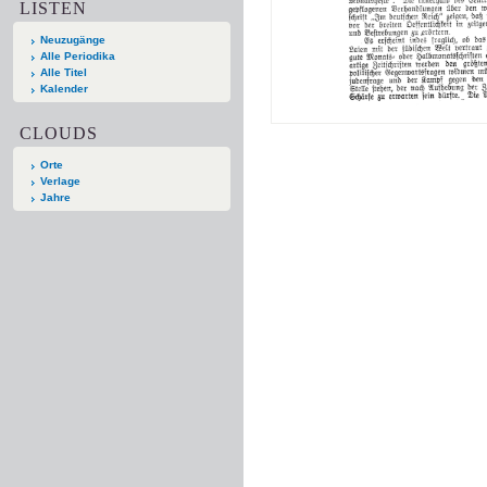
LISTEN
Neuzugänge
Alle Periodika
Alle Titel
Kalender
CLOUDS
Orte
Verlage
Jahre