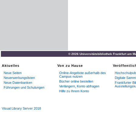
© 2026 Universitätsbibliothek Frankfurt am M
Aktuelles
Von zu Hause
Veröffentli
Neue Seiten
Online-Angebote außerhalb des
Hochschulpubl
Campus nutzen
Neuerwerbungslisten
Digitale Samm
Bücher online bestellen
Neue Datenbanken
Frankfurter Bi
Verlängern, Konto abfragen
Ausstellungsk
Führungen und Schulungen
Hilfe zu Ihrem Konto
Visual Library Server 2018