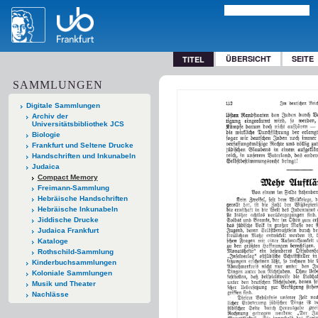
ÜBERSICHT
SEITE
TITEL
SAMMLUNGEN
Digitale Sammlungen
Archiv der
Universitätsbibliothek JCS
Biologie
Frankfurt und Seltene Drucke
Handschriften und Inkunabeln
Judaica
Compact Memory
Freimann-Sammlung
Hebräische Handschriften
Hebräische Inkunabeln
Jiddische Drucke
Judaica Frankfurt
Kataloge
Rothschild-Sammlung
Kinderbuchsammlungen
Koloniale Sammlungen
Musik und Theater
Nachlässe