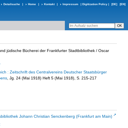
Detailsuche
|
Home
|
Kontakt
|
Impressum
|
Digitization Policy
|
[DE]
[EN]
nd jüdische Bücherei der Frankfurter Stadtbibliothek
/ Oscar
r
ch : Zeitschrift des Centralvereins Deutscher Staatsbürger
bens
, Jg. 24 (Mai 1918) Heft 5 (Mai 1918), S. 215-217
sbibliothek Johann Christian Senckenberg (Frankfurt am Main)
t