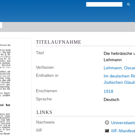
TITELAUFNAHME
Titel
Die hebräische u
Lehmann
Verfasser
Lehmann, Osca
Enthalten in
Im deutschen Rei
Jüdischen Glau
Erschienen
1918
Sprache
Deutsch
LINKS
Nachweis
Universitaet
IIIF
IIIF-Manifes