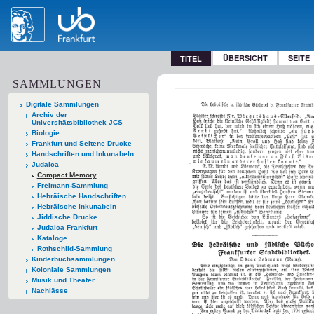
ÜBERSICHT
SEITE
TITEL
SAMMLUNGEN
Digitale Sammlungen
Archiv der
Universitätsbibliothek JCS
Biologie
Frankfurt und Seltene Drucke
Handschriften und Inkunabeln
Judaica
Compact Memory
Freimann-Sammlung
Hebräische Handschriften
Hebräische Inkunabeln
Jiddische Drucke
Judaica Frankfurt
Kataloge
Rothschild-Sammlung
Kinderbuchsammlungen
Koloniale Sammlungen
Musik und Theater
Nachlässe