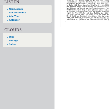
LISTEN
Neuzugänge
Alle Periodika
Alle Titel
Kalender
CLOUDS
Orte
Verlage
Jahre