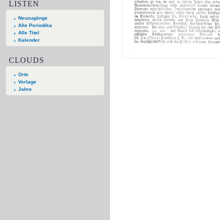
LISTEN
Neuzugänge
Alle Periodika
Alle Titel
Kalender
CLOUDS
Orte
Verlage
Jahre