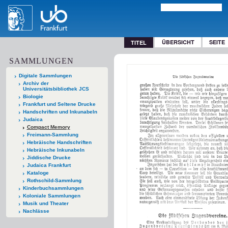
ÜBERSICHT
SEITE
TITEL
SAMMLUNGEN
Digitale Sammlungen
Archiv der
Universitätsbibliothek JCS
Biologie
Frankfurt und Seltene Drucke
Handschriften und Inkunabeln
Judaica
Compact Memory
Freimann-Sammlung
Hebräische Handschriften
Hebräische Inkunabeln
Jiddische Drucke
Judaica Frankfurt
Kataloge
Rothschild-Sammlung
Kinderbuchsammlungen
Koloniale Sammlungen
Musik und Theater
Nachlässe