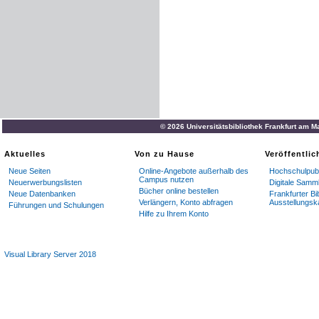
© 2026 Universitätsbibliothek Frankfurt am M
Aktuelles
Von zu Hause
Veröffentli
Neue Seiten
Online-Angebote außerhalb des
Hochschulpubl
Campus nutzen
Neuerwerbungslisten
Digitale Samm
Bücher online bestellen
Neue Datenbanken
Frankfurter Bi
Verlängern, Konto abfragen
Ausstellungsk
Führungen und Schulungen
Hilfe zu Ihrem Konto
Visual Library Server 2018