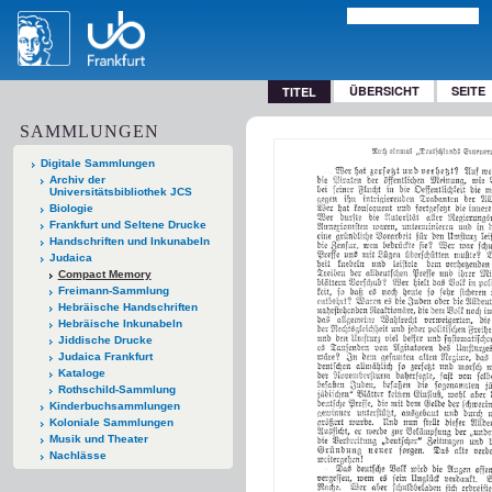
ÜBERSICHT
SEITE
TITEL
SAMMLUNGEN
Digitale Sammlungen
Archiv der
Universitätsbibliothek JCS
Biologie
Frankfurt und Seltene Drucke
Handschriften und Inkunabeln
Judaica
Compact Memory
Freimann-Sammlung
Hebräische Handschriften
Hebräische Inkunabeln
Jiddische Drucke
Judaica Frankfurt
Kataloge
Rothschild-Sammlung
Kinderbuchsammlungen
Koloniale Sammlungen
Musik und Theater
Nachlässe