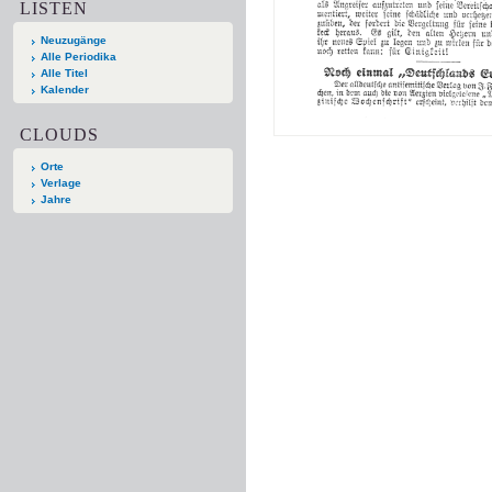
LISTEN
Neuzugänge
Alle Periodika
Alle Titel
Kalender
CLOUDS
Orte
Verlage
Jahre