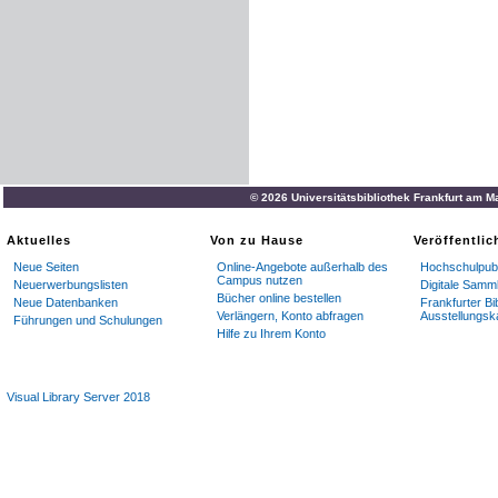
© 2026 Universitätsbibliothek Frankfurt am M
Aktuelles
Von zu Hause
Veröffentli
Neue Seiten
Online-Angebote außerhalb des
Hochschulpubl
Campus nutzen
Neuerwerbungslisten
Digitale Samm
Bücher online bestellen
Neue Datenbanken
Frankfurter Bi
Verlängern, Konto abfragen
Ausstellungsk
Führungen und Schulungen
Hilfe zu Ihrem Konto
Visual Library Server 2018