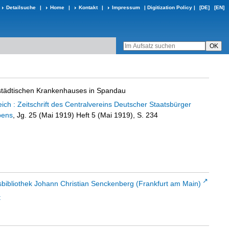
Detailsuche
|
Home
|
Kontakt
|
Impressum
|
Digitization Policy
|
[DE]
[EN]
städtischen Krankenhauses in Spandau
ch : Zeitschrift des Centralvereins Deutscher Staatsbürger
bens
, Jg. 25 (Mai 1919) Heft 5 (Mai 1919), S. 234
sbibliothek Johann Christian Senckenberg (Frankfurt am Main)
t