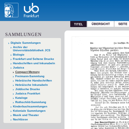
ÜBERSICHT
SEITE
TITEL
SAMMLUNGEN
Digitale Sammlungen
Archiv der
Universitätsbibliothek JCS
Biologie
Frankfurt und Seltene Drucke
Handschriften und Inkunabeln
Judaica
Compact Memory
Freimann-Sammlung
Hebräische Handschriften
Hebräische Inkunabeln
Jiddische Drucke
Judaica Frankfurt
Kataloge
Rothschild-Sammlung
Kinderbuchsammlungen
Koloniale Sammlungen
Musik und Theater
Nachlässe