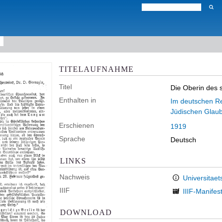
TITELAUFNAHME
Titel
Die Oberin des 
Enthalten in
Im deutschen Rei
Jüdischen Glau
Erschienen
1919
Sprache
Deutsch
LINKS
Nachweis
Universitaet
IIIF
IIIF-Manifes
DOWNLOAD