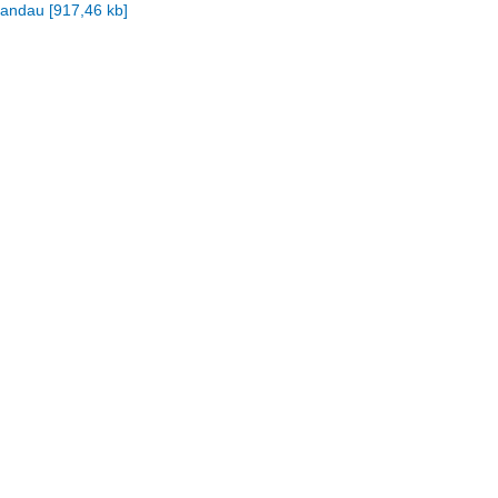
pandau
[
917,46 kb
]