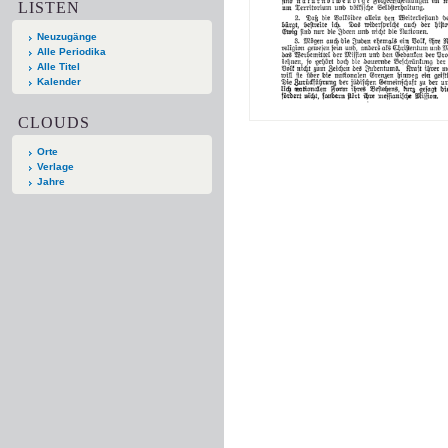
LISTEN
Neuzugänge
Alle Periodika
Alle Titel
Kalender
CLOUDS
Orte
Verlage
Jahre