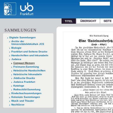
ÜBERSICHT
SEITE
TITEL
SAMMLUNGEN
Digitale Sammlungen
Archiv der
Universitätsbibliothek JCS
Biologie
Frankfurt und Seltene Drucke
Handschriften und Inkunabeln
Judaica
Compact Memory
Freimann-Sammlung
Hebräische Handschriften
Hebräische Inkunabeln
Jiddische Drucke
Judaica Frankfurt
Kataloge
Rothschild-Sammlung
Kinderbuchsammlungen
Koloniale Sammlungen
Musik und Theater
Nachlässe