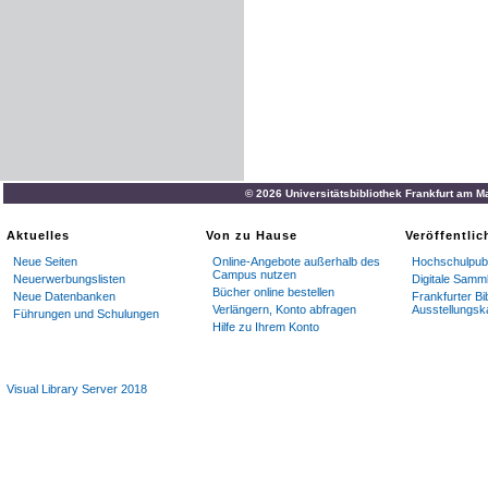
© 2026 Universitätsbibliothek Frankfurt am M
Aktuelles
Von zu Hause
Veröffentli
Neue Seiten
Online-Angebote außerhalb des
Hochschulpubl
Campus nutzen
Neuerwerbungslisten
Digitale Samm
Bücher online bestellen
Neue Datenbanken
Frankfurter Bi
Verlängern, Konto abfragen
Ausstellungsk
Führungen und Schulungen
Hilfe zu Ihrem Konto
Visual Library Server 2018