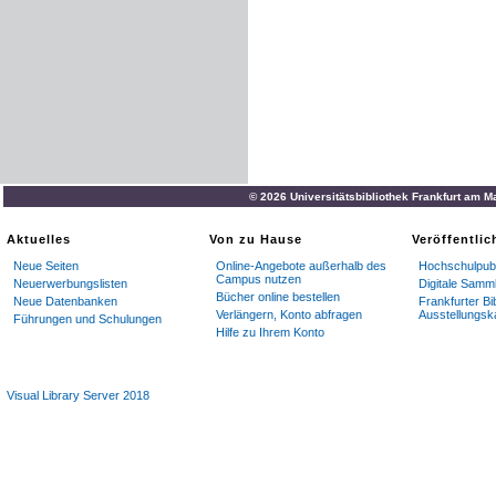
© 2026 Universitätsbibliothek Frankfurt am M
Aktuelles
Von zu Hause
Veröffentli
Neue Seiten
Online-Angebote außerhalb des
Hochschulpubl
Campus nutzen
Neuerwerbungslisten
Digitale Samm
Bücher online bestellen
Neue Datenbanken
Frankfurter Bi
Verlängern, Konto abfragen
Ausstellungsk
Führungen und Schulungen
Hilfe zu Ihrem Konto
Visual Library Server 2018