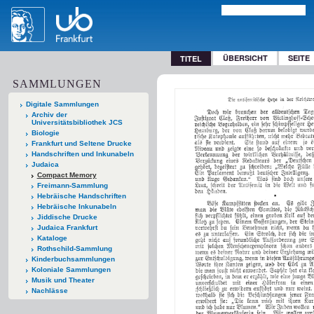
ÜBERSICHT
SEITE
TITEL
SAMMLUNGEN
Digitale Sammlungen
Archiv der
Universitätsbibliothek JCS
Biologie
Frankfurt und Seltene Drucke
Handschriften und Inkunabeln
Judaica
Compact Memory
Freimann-Sammlung
Hebräische Handschriften
Hebräische Inkunabeln
Jiddische Drucke
Judaica Frankfurt
Kataloge
Rothschild-Sammlung
Kinderbuchsammlungen
Koloniale Sammlungen
Musik und Theater
Nachlässe