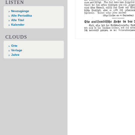
LISTEN
Neuzugänge
Alle Periodika
Alle Titel
Kalender
CLOUDS
Orte
Verlage
Jahre