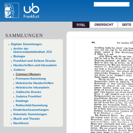
ÜBERSICHT
SEITE
TITEL
SAMMLUNGEN
Digitale Sammlungen
Archiv der
Universitätsbibliothek JCS
Biologie
Frankfurt und Seltene Drucke
Handschriften und Inkunabeln
Judaica
Compact Memory
Freimann-Sammlung
Hebräische Handschriften
Hebräische Inkunabeln
Jiddische Drucke
Judaica Frankfurt
Kataloge
Rothschild-Sammlung
Kinderbuchsammlungen
Koloniale Sammlungen
Musik und Theater
Nachlässe