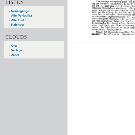
LISTEN
Neuzugänge
Alle Periodika
Alle Titel
Kalender
CLOUDS
Orte
Verlage
Jahre