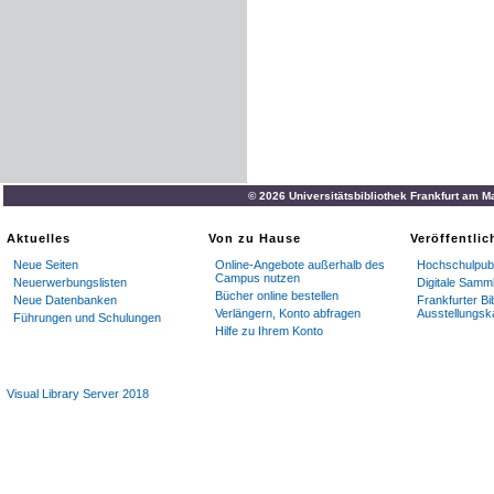
© 2026 Universitätsbibliothek Frankfurt am M
Aktuelles
Von zu Hause
Veröffentli
Neue Seiten
Online-Angebote außerhalb des
Hochschulpubl
Campus nutzen
Neuerwerbungslisten
Digitale Samm
Bücher online bestellen
Neue Datenbanken
Frankfurter Bi
Verlängern, Konto abfragen
Ausstellungsk
Führungen und Schulungen
Hilfe zu Ihrem Konto
Visual Library Server 2018