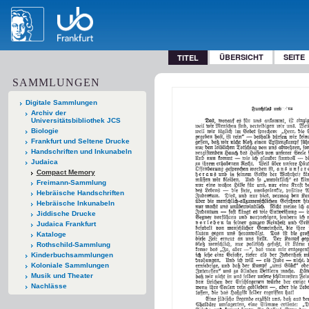
ÜBERSICHT
SEITE
TITEL
SAMMLUNGEN
Digitale Sammlungen
Archiv der
Universitätsbibliothek JCS
Biologie
Frankfurt und Seltene Drucke
Handschriften und Inkunabeln
Judaica
Compact Memory
Freimann-Sammlung
Hebräische Handschriften
Hebräische Inkunabeln
Jiddische Drucke
Judaica Frankfurt
Kataloge
Rothschild-Sammlung
Kinderbuchsammlungen
Koloniale Sammlungen
Musik und Theater
Nachlässe