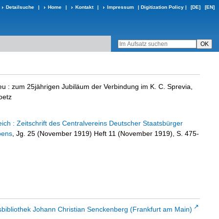
Detailsuche
|
Home
|
Kontakt
|
Impressum
|
Digitization Policy
|
[DE]
[EN]
eu
:
zum 25jährigen Jubiläum der Verbindung im K. C. Sprevia,
oetz
ch : Zeitschrift des Centralvereins Deutscher Staatsbürger
bens
, Jg. 25 (November 1919) Heft 11 (November 1919), S. 475-
sbibliothek Johann Christian Senckenberg (Frankfurt am Main)