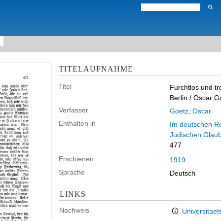
TITELAUFNAHME
Titel
Furchtlos und tr
Berlin
/ Oscar G
Verfasser
Goetz, Oscar
Enthalten in
Im deutschen Rei
Jüdischen Glau
477
Erschienen
1919
Sprache
Deutsch
LINKS
Nachweis
Universitaet