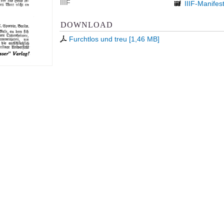
IIIF
IIIF-Manifes
DOWNLOAD
Furchtlos und treu
[
1,46 MB
]