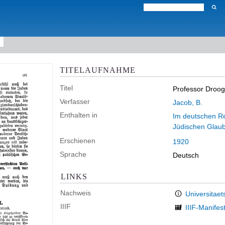
TITELAUFNAHME
Titel
Professor Droog
Verfasser
Jacob, B.
Enthalten in
Im deutschen Rei
Jüdischen Glau
Erschienen
1920
Sprache
Deutsch
LINKS
Nachweis
Universitaet
IIIF
IIIF-Manifes