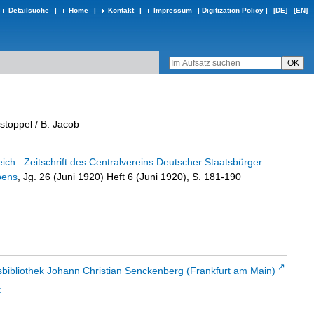
Detailsuche
|
Home
|
Kontakt
|
Impressum
|
Digitization Policy
|
[DE]
[EN]
stoppel
/ B. Jacob
ch : Zeitschrift des Centralvereins Deutscher Staatsbürger
bens
, Jg. 26 (Juni 1920) Heft 6 (Juni 1920), S. 181-190
sbibliothek Johann Christian Senckenberg (Frankfurt am Main)
t