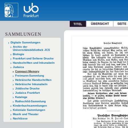
ÜBERSICHT
SEITE
TITEL
SAMMLUNGEN
Digitale Sammlungen
Archiv der
Universitätsbibliothek JCS
Biologie
Frankfurt und Seltene Drucke
Handschriften und Inkunabeln
Judaica
Compact Memory
Freimann-Sammlung
Hebräische Handschriften
Hebräische Inkunabeln
Jiddische Drucke
Judaica Frankfurt
Kataloge
Rothschild-Sammlung
Kinderbuchsammlungen
Koloniale Sammlungen
Musik und Theater
Nachlässe