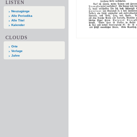
LISTEN
Neuzugänge
Alle Periodika
Alle Titel
Kalender
CLOUDS
Orte
Verlage
Jahre