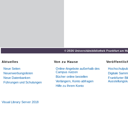
© 2026 Universitätsbibliothek Frankfurt am M
Aktuelles
Von zu Hause
Veröffentli
Neue Seiten
Online-Angebote außerhalb des
Hochschulpubl
Campus nutzen
Neuerwerbungslisten
Digitale Samm
Bücher online bestellen
Neue Datenbanken
Frankfurter Bi
Verlängern, Konto abfragen
Ausstellungsk
Führungen und Schulungen
Hilfe zu Ihrem Konto
Visual Library Server 2018