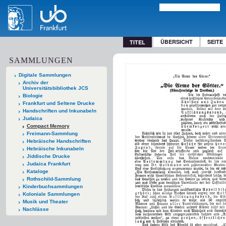
ÜBERSICHT
SEITE
TITEL
SAMMLUNGEN
Digitale Sammlungen
Archiv der
Universitätsbibliothek JCS
Biologie
Frankfurt und Seltene Drucke
Handschriften und Inkunabeln
Judaica
Compact Memory
Freimann-Sammlung
Hebräische Handschriften
Hebräische Inkunabeln
Jiddische Drucke
Judaica Frankfurt
Kataloge
Rothschild-Sammlung
Kinderbuchsammlungen
Koloniale Sammlungen
Musik und Theater
Nachlässe