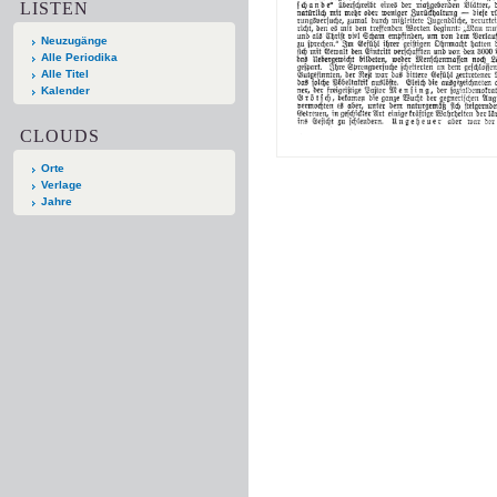
LISTEN
Neuzugänge
Alle Periodika
Alle Titel
Kalender
CLOUDS
Orte
Verlage
Jahre