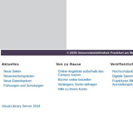
© 2026 Universitätsbibliothek Frankfurt am M
Aktuelles
Von zu Hause
Veröffentli
Neue Seiten
Online-Angebote außerhalb des
Hochschulpubl
Campus nutzen
Neuerwerbungslisten
Digitale Samm
Bücher online bestellen
Neue Datenbanken
Frankfurter Bi
Verlängern, Konto abfragen
Ausstellungsk
Führungen und Schulungen
Hilfe zu Ihrem Konto
Visual Library Server 2018