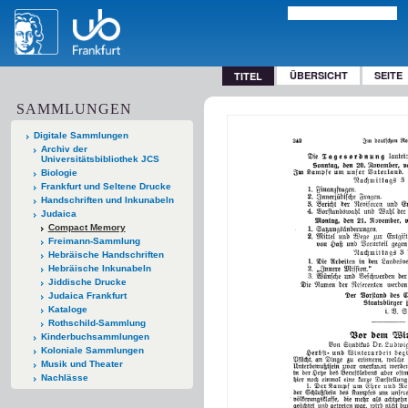
ÜBERSICHT
SEITE
TITEL
SAMMLUNGEN
Digitale Sammlungen
Archiv der
Universitätsbibliothek JCS
Biologie
Frankfurt und Seltene Drucke
Handschriften und Inkunabeln
Judaica
Compact Memory
Freimann-Sammlung
Hebräische Handschriften
Hebräische Inkunabeln
Jiddische Drucke
Judaica Frankfurt
Kataloge
Rothschild-Sammlung
Kinderbuchsammlungen
Koloniale Sammlungen
Musik und Theater
Nachlässe