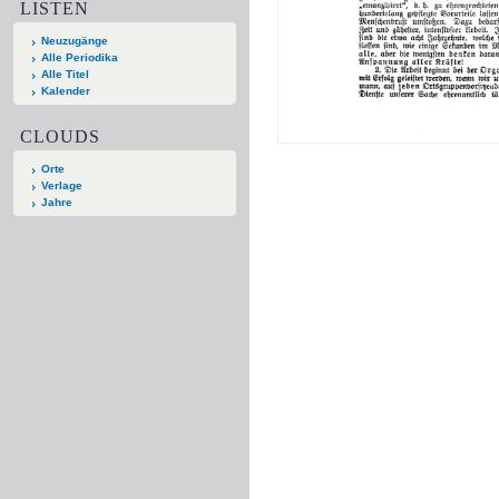
LISTEN
Neuzugänge
Alle Periodika
Alle Titel
Kalender
CLOUDS
Orte
Verlage
Jahre