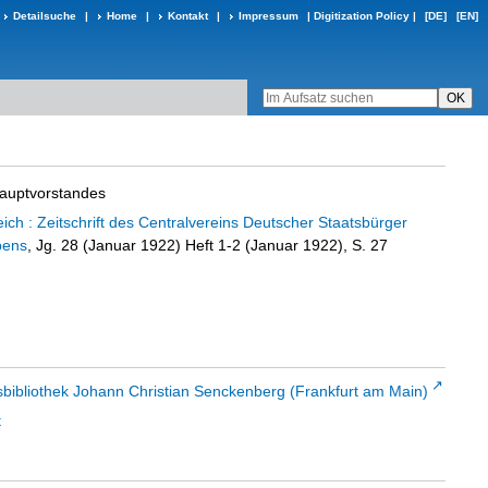
Detailsuche
|
Home
|
Kontakt
|
Impressum
|
Digitization Policy
|
[DE]
[EN]
Hauptvorstandes
ch : Zeitschrift des Centralvereins Deutscher Staatsbürger
bens
, Jg. 28 (Januar 1922) Heft 1-2 (Januar 1922), S. 27
sbibliothek Johann Christian Senckenberg (Frankfurt am Main)
t