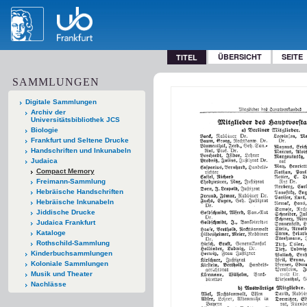
ÜBERSICHT
SEITE
TITEL
SAMMLUNGEN
Digitale Sammlungen
Archiv der
Universitätsbibliothek JCS
Biologie
Frankfurt und Seltene Drucke
Handschriften und Inkunabeln
Judaica
Compact Memory
Freimann-Sammlung
Hebräische Handschriften
Hebräische Inkunabeln
Jiddische Drucke
Judaica Frankfurt
Kataloge
Rothschild-Sammlung
Kinderbuchsammlungen
Koloniale Sammlungen
Musik und Theater
Nachlässe