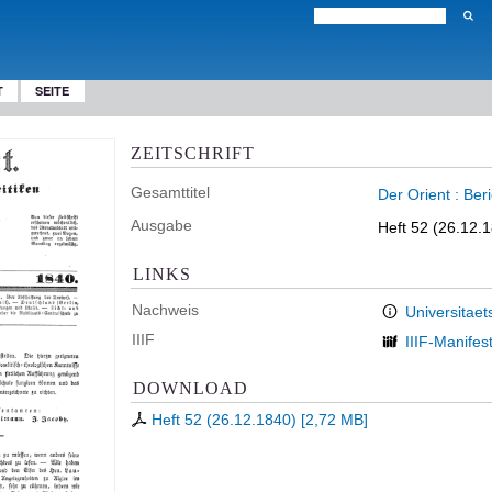
T
SEITE
ZEITSCHRIFT
Gesamttitel
Der Orient : Ber
Ausgabe
Heft 52 (26.12.
LINKS
Nachweis
Universitaet
IIIF
IIIF-Manifes
DOWNLOAD
Heft 52 (26.12.1840)
[
2,72 MB
]