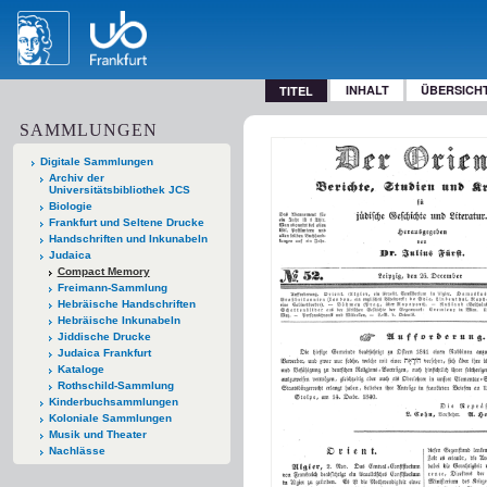
INHALT
ÜBERSICH
TITEL
SAMMLUNGEN
Digitale Sammlungen
Archiv der
Universitätsbibliothek JCS
Biologie
Frankfurt und Seltene Drucke
Handschriften und Inkunabeln
Judaica
Compact Memory
Freimann-Sammlung
Hebräische Handschriften
Hebräische Inkunabeln
Jiddische Drucke
Judaica Frankfurt
Kataloge
Rothschild-Sammlung
Kinderbuchsammlungen
Koloniale Sammlungen
Musik und Theater
Nachlässe