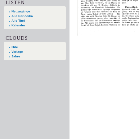
LISTEN
Neuzugänge
Alle Periodika
Alle Titel
Kalender
CLOUDS
Orte
Verlage
Jahre