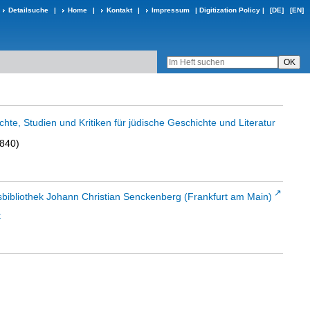
Detailsuche
|
Home
|
Kontakt
|
Impressum
|
Digitization Policy
|
[DE]
[EN]
ichte, Studien und Kritiken für jüdische Geschichte und Literatur
1840)
sbibliothek Johann Christian Senckenberg (Frankfurt am Main)
t