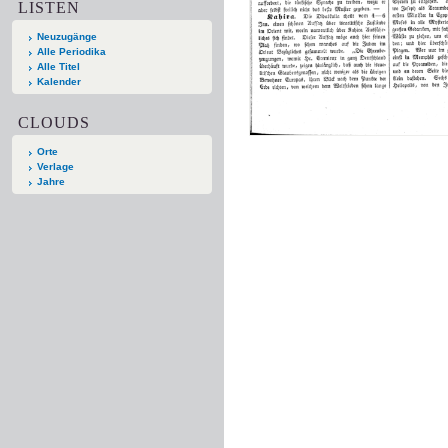
LISTEN
Neuzugänge
Alle Periodika
Alle Titel
Kalender
CLOUDS
Orte
Verlage
Jahre