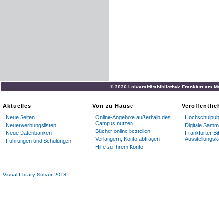
© 2026 Universitätsbibliothek Frankfurt am M
Aktuelles
Von zu Hause
Veröffentli
Neue Seiten
Online-Angebote außerhalb des
Hochschulpubl
Campus nutzen
Neuerwerbungslisten
Digitale Samm
Bücher online bestellen
Neue Datenbanken
Frankfurter Bi
Verlängern, Konto abfragen
Ausstellungsk
Führungen und Schulungen
Hilfe zu Ihrem Konto
Visual Library Server 2018