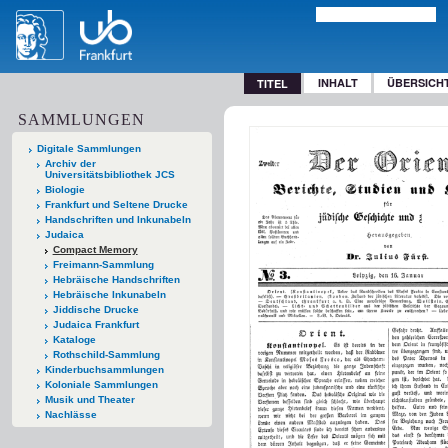
INHALT
ÜBERSICH
TITEL
SAMMLUNGEN
Digitale Sammlungen
Archiv der
Universitätsbibliothek JCS
Biologie
Frankfurt und Seltene Drucke
Handschriften und Inkunabeln
Judaica
Compact Memory
Freimann-Sammlung
Hebräische Handschriften
Hebräische Inkunabeln
Jiddische Drucke
Judaica Frankfurt
Kataloge
Rothschild-Sammlung
Kinderbuchsammlungen
Koloniale Sammlungen
Musik und Theater
Nachlässe