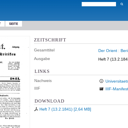
T
SEITE
ZEITSCHRIFT
Gesamttitel
Der Orient : Ber
Ausgabe
Heft 7 (13.2.184
LINKS
Nachweis
Universitaet
IIIF
IIIF-Manifes
DOWNLOAD
Heft 7 (13.2.1841)
[
2,64 MB
]