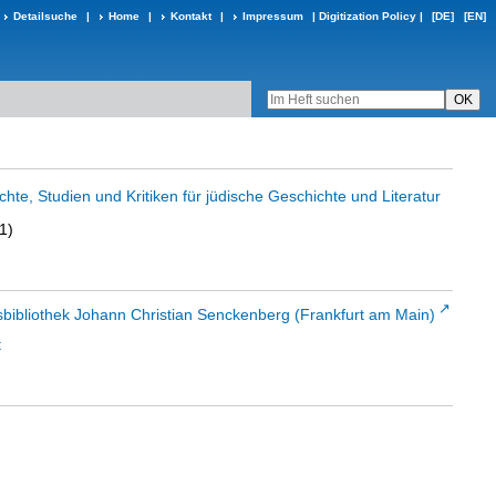
Detailsuche
|
Home
|
Kontakt
|
Impressum
|
Digitization Policy
|
[DE]
[EN]
ichte, Studien und Kritiken für jüdische Geschichte und Literatur
1)
sbibliothek Johann Christian Senckenberg (Frankfurt am Main)
t