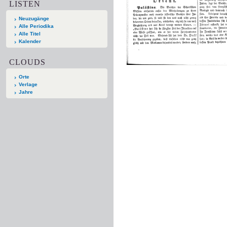
LISTEN
Neuzugänge
Alle Periodika
Alle Titel
Kalender
CLOUDS
Orte
Verlage
Jahre