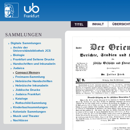
INHALT
ÜBERSICH
TITEL
SAMMLUNGEN
Digitale Sammlungen
Archiv der
Universitätsbibliothek JCS
Biologie
Frankfurt und Seltene Drucke
Handschriften und Inkunabeln
Judaica
Compact Memory
Freimann-Sammlung
Hebräische Handschriften
Hebräische Inkunabeln
Jiddische Drucke
Judaica Frankfurt
Kataloge
Rothschild-Sammlung
Kinderbuchsammlungen
Koloniale Sammlungen
Musik und Theater
Nachlässe