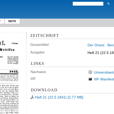
T
SEITE
ZEITSCHRIFT
Gesamttitel
Der Orient : Ber
Ausgabe
Heft 21 (22.5.1
LINKS
Nachweis
Universitaet
IIIF
IIIF-Manifes
DOWNLOAD
Heft 21 (22.5.1841)
[
2,77 MB
]