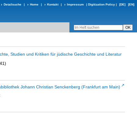
Detailsuche
|
Home
|
Kontakt
|
Impressum
|
Digitization Policy
|
[DE]
[EN]
ichte, Studien und Kritiken für jüdische Geschichte und Literatur
841)
sbibliothek Johann Christian Senckenberg (Frankfurt am Main)
t