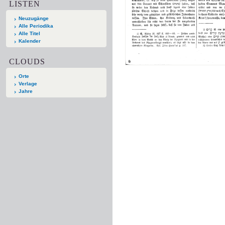
LISTEN
Neuzugänge
Alle Periodika
Alle Titel
Kalender
CLOUDS
Orte
Verlage
Jahre