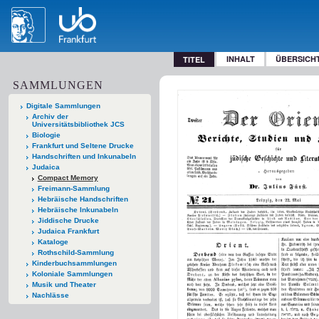
INHALT
ÜBERSICH
TITEL
SAMMLUNGEN
Digitale Sammlungen
Archiv der
Universitätsbibliothek JCS
Biologie
Frankfurt und Seltene Drucke
Handschriften und Inkunabeln
Judaica
Compact Memory
Freimann-Sammlung
Hebräische Handschriften
Hebräische Inkunabeln
Jiddische Drucke
Judaica Frankfurt
Kataloge
Rothschild-Sammlung
Kinderbuchsammlungen
Koloniale Sammlungen
Musik und Theater
Nachlässe