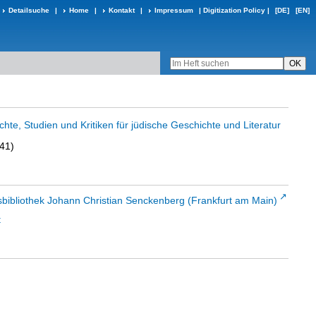
Detailsuche
|
Home
|
Kontakt
|
Impressum
|
Digitization Policy
|
[DE]
[EN]
ichte, Studien und Kritiken für jüdische Geschichte und Literatur
841)
sbibliothek Johann Christian Senckenberg (Frankfurt am Main)
t