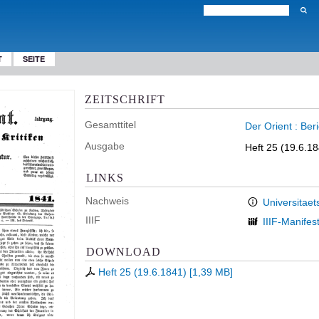
T
SEITE
ZEITSCHRIFT
Gesamttitel
Der Orient : Ber
Ausgabe
Heft 25 (19.6.1
LINKS
Nachweis
Universitaet
IIIF
IIIF-Manifes
DOWNLOAD
Heft 25 (19.6.1841)
[
1,39 MB
]