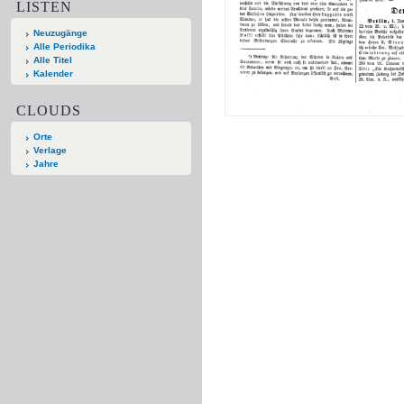
LISTEN
Neuzugänge
Alle Periodika
Alle Titel
Kalender
CLOUDS
Orte
Verlage
Jahre