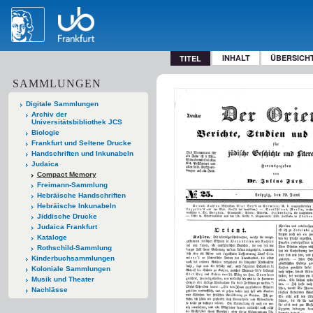
INHALT
ÜBERSICH
TITEL
SAMMLUNGEN
Digitale Sammlungen
Archiv der
Universitätsbibliothek JCS
Biologie
Frankfurt und Seltene Drucke
Handschriften und Inkunabeln
Judaica
Compact Memory
Freimann-Sammlung
Hebräische Handschriften
Hebräische Inkunabeln
Jiddische Drucke
Judaica Frankfurt
Kataloge
Rothschild-Sammlung
Kinderbuchsammlungen
Koloniale Sammlungen
Musik und Theater
Nachlässe