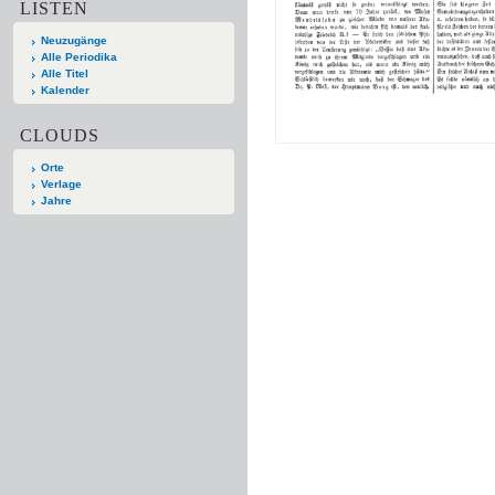
LISTEN
Neuzugänge
Alle Periodika
Alle Titel
Kalender
CLOUDS
Orte
Verlage
Jahre