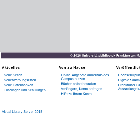
© 2026 Universitätsbibliothek Frankfurt am M
Aktuelles
Von zu Hause
Veröffentli
Neue Seiten
Online-Angebote außerhalb des
Hochschulpubl
Campus nutzen
Neuerwerbungslisten
Digitale Samm
Bücher online bestellen
Neue Datenbanken
Frankfurter Bi
Verlängern, Konto abfragen
Ausstellungsk
Führungen und Schulungen
Hilfe zu Ihrem Konto
Visual Library Server 2018