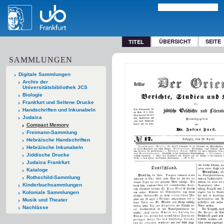
ÜBERSICHT
SEITE
TITEL
SAMMLUNGEN
Digitale Sammlungen
Archiv der
Universitätsbibliothek JCS
Biologie
Frankfurt und Seltene Drucke
Handschriften und Inkunabeln
Judaica
Compact Memory
Freimann-Sammlung
Hebräische Handschriften
Hebräische Inkunabeln
Jiddische Drucke
Judaica Frankfurt
Kataloge
Rothschild-Sammlung
Kinderbuchsammlungen
Koloniale Sammlungen
Musik und Theater
Nachlässe