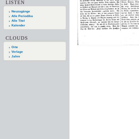
LISTEN
Neuzugänge
Alle Periodika
Alle Titel
Kalender
CLOUDS
Orte
Verlage
Jahre