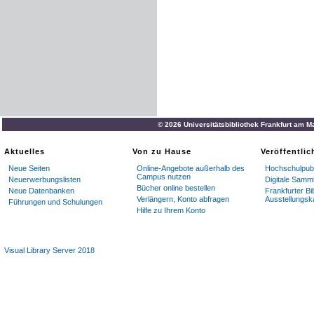
© 2026 Universitätsbibliothek Frankfurt am M
Aktuelles
Von zu Hause
Veröffentli
Neue Seiten
Online-Angebote außerhalb des
Hochschulpubl
Campus nutzen
Neuerwerbungslisten
Digitale Samm
Bücher online bestellen
Neue Datenbanken
Frankfurter Bi
Verlängern, Konto abfragen
Ausstellungsk
Führungen und Schulungen
Hilfe zu Ihrem Konto
Visual Library Server 2018