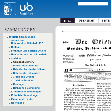
ÜBERSICHT
SEITE
TITEL
SAMMLUNGEN
Digitale Sammlungen
Archiv der
Universitätsbibliothek JCS
Biologie
Frankfurt und Seltene Drucke
Handschriften und Inkunabeln
Judaica
Compact Memory
Freimann-Sammlung
Hebräische Handschriften
Hebräische Inkunabeln
Jiddische Drucke
Judaica Frankfurt
Kataloge
Rothschild-Sammlung
Kinderbuchsammlungen
Koloniale Sammlungen
Musik und Theater
Nachlässe