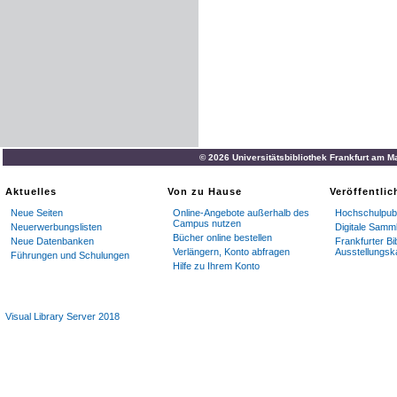
© 2026 Universitätsbibliothek Frankfurt am M
Aktuelles
Von zu Hause
Veröffentli
Neue Seiten
Online-Angebote außerhalb des
Hochschulpubl
Campus nutzen
Neuerwerbungslisten
Digitale Samm
Bücher online bestellen
Neue Datenbanken
Frankfurter Bi
Verlängern, Konto abfragen
Ausstellungsk
Führungen und Schulungen
Hilfe zu Ihrem Konto
Visual Library Server 2018