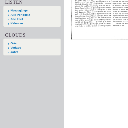
LISTEN
Neuzugänge
Alle Periodika
Alle Titel
Kalender
CLOUDS
Orte
Verlage
Jahre