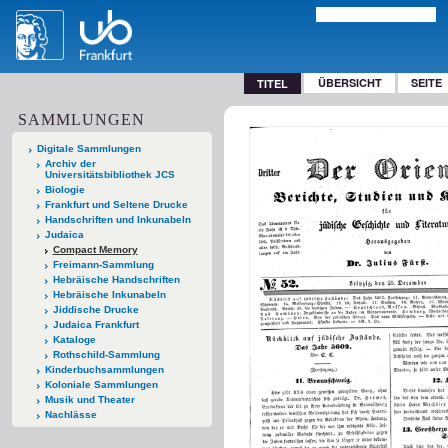
ÜBERSICHT
SEITE
TITEL
SAMMLUNGEN
Digitale Sammlungen
Archiv der
Universitätsbibliothek JCS
Biologie
Frankfurt und Seltene Drucke
Handschriften und Inkunabeln
Judaica
Compact Memory
Freimann-Sammlung
Hebräische Handschriften
Hebräische Inkunabeln
Jiddische Drucke
Judaica Frankfurt
Kataloge
Rothschild-Sammlung
Kinderbuchsammlungen
Koloniale Sammlungen
Musik und Theater
Nachlässe