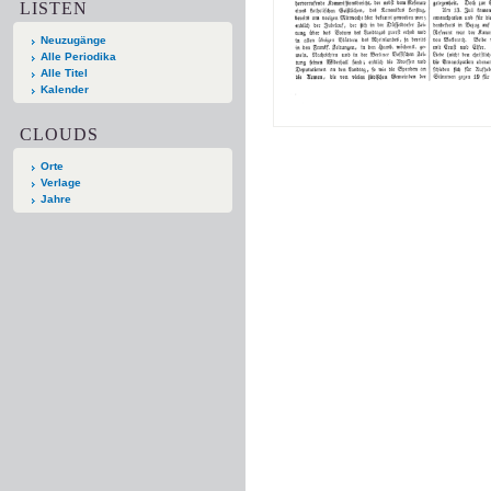
LISTEN
Neuzugänge
Alle Periodika
Alle Titel
Kalender
CLOUDS
Orte
Verlage
Jahre