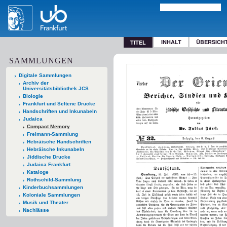
INHALT
ÜBERSICH
TITEL
SAMMLUNGEN
Digitale Sammlungen
Archiv der
Universitätsbibliothek JCS
Biologie
Frankfurt und Seltene Drucke
Handschriften und Inkunabeln
Judaica
Compact Memory
Freimann-Sammlung
Hebräische Handschriften
Hebräische Inkunabeln
Jiddische Drucke
Judaica Frankfurt
Kataloge
Rothschild-Sammlung
Kinderbuchsammlungen
Koloniale Sammlungen
Musik und Theater
Nachlässe