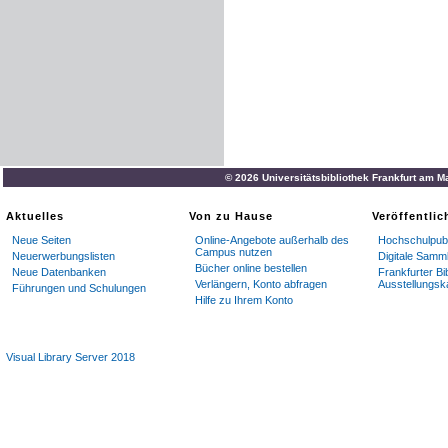
© 2026 Universitätsbibliothek Frankfurt am M
Aktuelles
Von zu Hause
Veröffentli
Neue Seiten
Online-Angebote außerhalb des
Hochschulpubl
Campus nutzen
Neuerwerbungslisten
Digitale Samm
Bücher online bestellen
Neue Datenbanken
Frankfurter Bi
Verlängern, Konto abfragen
Ausstellungsk
Führungen und Schulungen
Hilfe zu Ihrem Konto
Visual Library Server 2018