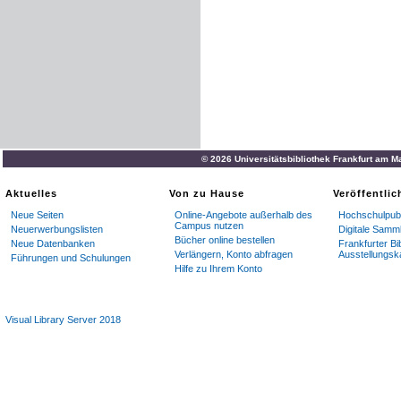
© 2026 Universitätsbibliothek Frankfurt am M
Aktuelles
Von zu Hause
Veröffentli
Neue Seiten
Online-Angebote außerhalb des
Hochschulpubl
Campus nutzen
Neuerwerbungslisten
Digitale Samm
Bücher online bestellen
Neue Datenbanken
Frankfurter Bi
Verlängern, Konto abfragen
Ausstellungsk
Führungen und Schulungen
Hilfe zu Ihrem Konto
Visual Library Server 2018