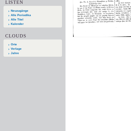
LISTEN
Neuzugänge
Alle Periodika
Alle Titel
Kalender
CLOUDS
Orte
Verlage
Jahre