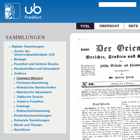
ÜBERSICHT
SEITE
TITEL
SAMMLUNGEN
Digitale Sammlungen
Archiv der
Universitätsbibliothek JCS
Biologie
Frankfurt und Seltene Drucke
Handschriften und Inkunabeln
Judaica
Compact Memory
Freimann-Sammlung
Hebräische Handschriften
Hebräische Inkunabeln
Jiddische Drucke
Judaica Frankfurt
Kataloge
Rothschild-Sammlung
Kinderbuchsammlungen
Koloniale Sammlungen
Musik und Theater
Nachlässe