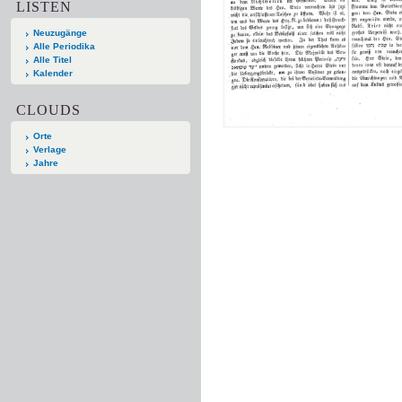
LISTEN
Neuzugänge
Alle Periodika
Alle Titel
Kalender
CLOUDS
Orte
Verlage
Jahre