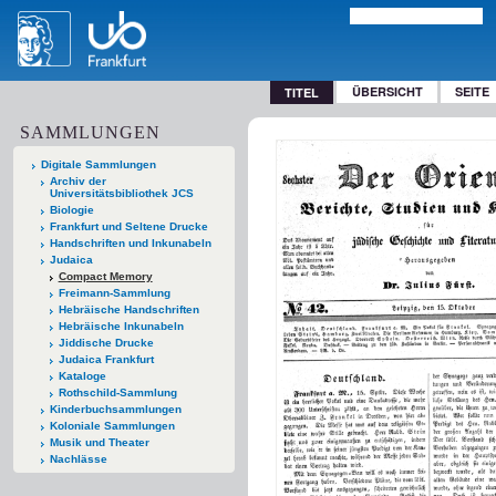
ÜBERSICHT
SEITE
TITEL
SAMMLUNGEN
Digitale Sammlungen
Archiv der
Universitätsbibliothek JCS
Biologie
Frankfurt und Seltene Drucke
Handschriften und Inkunabeln
Judaica
Compact Memory
Freimann-Sammlung
Hebräische Handschriften
Hebräische Inkunabeln
Jiddische Drucke
Judaica Frankfurt
Kataloge
Rothschild-Sammlung
Kinderbuchsammlungen
Koloniale Sammlungen
Musik und Theater
Nachlässe