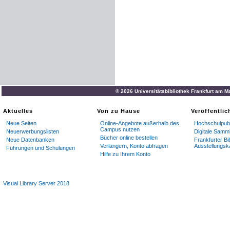
© 2026 Universitätsbibliothek Frankfurt am M
Aktuelles
Von zu Hause
Veröffentli
Neue Seiten
Online-Angebote außerhalb des
Hochschulpubl
Campus nutzen
Neuerwerbungslisten
Digitale Samm
Bücher online bestellen
Neue Datenbanken
Frankfurter Bi
Verlängern, Konto abfragen
Ausstellungsk
Führungen und Schulungen
Hilfe zu Ihrem Konto
Visual Library Server 2018