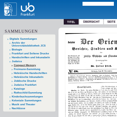
ÜBERSICHT
SEITE
TITEL
SAMMLUNGEN
Digitale Sammlungen
Archiv der
Universitätsbibliothek JCS
Biologie
Frankfurt und Seltene Drucke
Handschriften und Inkunabeln
Judaica
Compact Memory
Freimann-Sammlung
Hebräische Handschriften
Hebräische Inkunabeln
Jiddische Drucke
Judaica Frankfurt
Kataloge
Rothschild-Sammlung
Kinderbuchsammlungen
Koloniale Sammlungen
Musik und Theater
Nachlässe