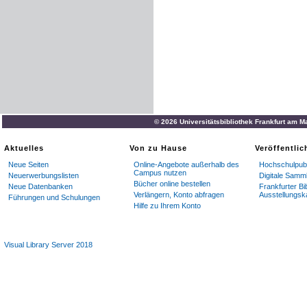
© 2026 Universitätsbibliothek Frankfurt am M
Aktuelles
Von zu Hause
Veröffentli
Neue Seiten
Online-Angebote außerhalb des
Hochschulpubl
Campus nutzen
Neuerwerbungslisten
Digitale Samm
Bücher online bestellen
Neue Datenbanken
Frankfurter Bi
Verlängern, Konto abfragen
Ausstellungsk
Führungen und Schulungen
Hilfe zu Ihrem Konto
Visual Library Server 2018