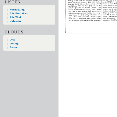
LISTEN
Neuzugänge
Alle Periodika
Alle Titel
Kalender
CLOUDS
Orte
Verlage
Jahre