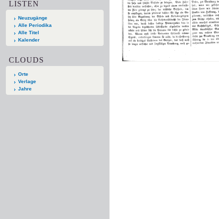
LISTEN
Neuzugänge
Alle Periodika
Alle Titel
Kalender
CLOUDS
Orte
Verlage
Jahre