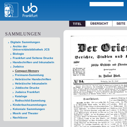
ÜBERSICHT
SEITE
TITEL
SAMMLUNGEN
Digitale Sammlungen
Archiv der
Universitätsbibliothek JCS
Biologie
Frankfurt und Seltene Drucke
Handschriften und Inkunabeln
Judaica
Compact Memory
Freimann-Sammlung
Hebräische Handschriften
Hebräische Inkunabeln
Jiddische Drucke
Judaica Frankfurt
Kataloge
Rothschild-Sammlung
Kinderbuchsammlungen
Koloniale Sammlungen
Musik und Theater
Nachlässe