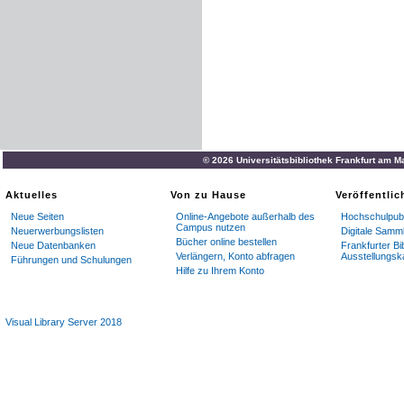
© 2026 Universitätsbibliothek Frankfurt am M
Aktuelles
Von zu Hause
Veröffentli
Neue Seiten
Online-Angebote außerhalb des
Hochschulpubl
Campus nutzen
Neuerwerbungslisten
Digitale Samm
Bücher online bestellen
Neue Datenbanken
Frankfurter Bi
Verlängern, Konto abfragen
Ausstellungsk
Führungen und Schulungen
Hilfe zu Ihrem Konto
Visual Library Server 2018