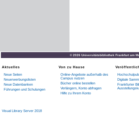
© 2026 Universitätsbibliothek Frankfurt am M
Aktuelles
Von zu Hause
Veröffentli
Neue Seiten
Online-Angebote außerhalb des
Hochschulpubl
Campus nutzen
Neuerwerbungslisten
Digitale Samm
Bücher online bestellen
Neue Datenbanken
Frankfurter Bi
Verlängern, Konto abfragen
Ausstellungsk
Führungen und Schulungen
Hilfe zu Ihrem Konto
Visual Library Server 2018