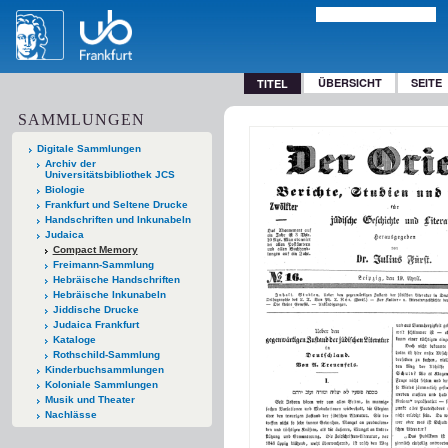
ÜBERSICHT
SEITE
TITEL
SAMMLUNGEN
Digitale Sammlungen
Archiv der
Universitätsbibliothek JCS
Biologie
Frankfurt und Seltene Drucke
Handschriften und Inkunabeln
Judaica
Compact Memory
Freimann-Sammlung
Hebräische Handschriften
Hebräische Inkunabeln
Jiddische Drucke
Judaica Frankfurt
Kataloge
Rothschild-Sammlung
Kinderbuchsammlungen
Koloniale Sammlungen
Musik und Theater
Nachlässe