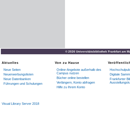
© 2026 Universitätsbibliothek Frankfurt am M
Aktuelles
Von zu Hause
Veröffentli
Neue Seiten
Online-Angebote außerhalb des
Hochschulpubl
Campus nutzen
Neuerwerbungslisten
Digitale Samm
Bücher online bestellen
Neue Datenbanken
Frankfurter Bi
Verlängern, Konto abfragen
Ausstellungsk
Führungen und Schulungen
Hilfe zu Ihrem Konto
Visual Library Server 2018