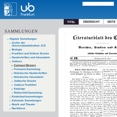
ÜBERSICHT
SEITE
TITEL
SAMMLUNGEN
Digitale Sammlungen
Archiv der
Universitätsbibliothek JCS
Biologie
Frankfurt und Seltene Drucke
Handschriften und Inkunabeln
Judaica
Compact Memory
Freimann-Sammlung
Hebräische Handschriften
Hebräische Inkunabeln
Jiddische Drucke
Judaica Frankfurt
Kataloge
Rothschild-Sammlung
Kinderbuchsammlungen
Koloniale Sammlungen
Musik und Theater
Nachlässe