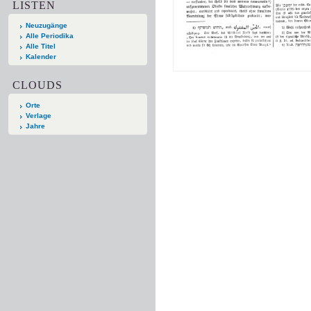
LISTEN
Neuzugänge
Alle Periodika
Alle Titel
Kalender
CLOUDS
Orte
Verlage
Jahre