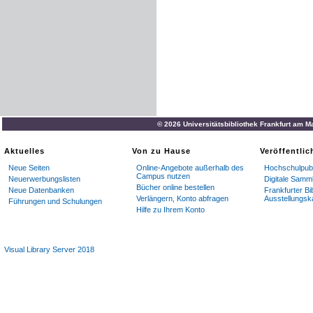
© 2026 Universitätsbibliothek Frankfurt am M
Aktuelles
Von zu Hause
Veröffentli
Neue Seiten
Online-Angebote außerhalb des
Hochschulpubl
Campus nutzen
Neuerwerbungslisten
Digitale Samm
Bücher online bestellen
Neue Datenbanken
Frankfurter Bi
Verlängern, Konto abfragen
Ausstellungsk
Führungen und Schulungen
Hilfe zu Ihrem Konto
Visual Library Server 2018