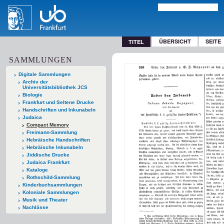
ÜBERSICHT
SEITE
TITEL
SAMMLUNGEN
Digitale Sammlungen
Archiv der
Universitätsbibliothek JCS
Biologie
Frankfurt und Seltene Drucke
Handschriften und Inkunabeln
Judaica
Compact Memory
Freimann-Sammlung
Hebräische Handschriften
Hebräische Inkunabeln
Jiddische Drucke
Judaica Frankfurt
Kataloge
Rothschild-Sammlung
Kinderbuchsammlungen
Koloniale Sammlungen
Musik und Theater
Nachlässe