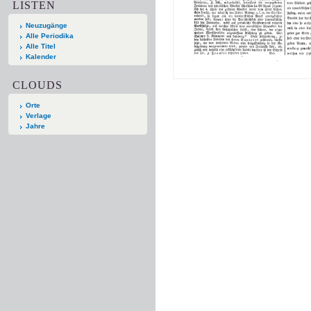
LISTEN
Neuzugänge
Alle Periodika
Alle Titel
Kalender
CLOUDS
Orte
Verlage
Jahre