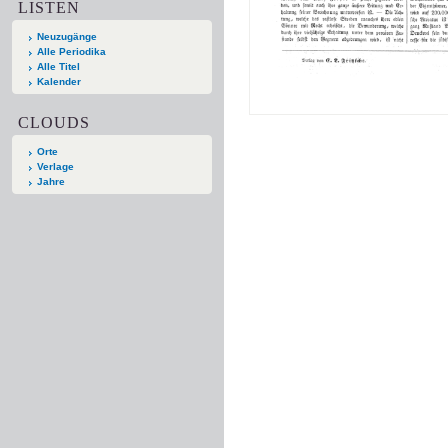
LISTEN
Neuzugänge
Alle Periodika
Alle Titel
Kalender
CLOUDS
Orte
Verlage
Jahre