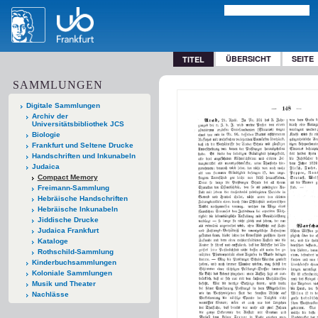
ÜBERSICHT
SEITE
TITEL
SAMMLUNGEN
Digitale Sammlungen
Archiv der
Universitätsbibliothek JCS
Biologie
Frankfurt und Seltene Drucke
Handschriften und Inkunabeln
Judaica
Compact Memory
Freimann-Sammlung
Hebräische Handschriften
Hebräische Inkunabeln
Jiddische Drucke
Judaica Frankfurt
Kataloge
Rothschild-Sammlung
Kinderbuchsammlungen
Koloniale Sammlungen
Musik und Theater
Nachlässe