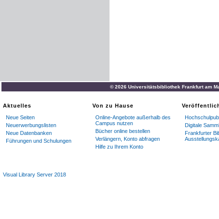
© 2026 Universitätsbibliothek Frankfurt am M
Aktuelles
Von zu Hause
Veröffentli
Neue Seiten
Online-Angebote außerhalb des
Hochschulpubl
Campus nutzen
Neuerwerbungslisten
Digitale Samm
Bücher online bestellen
Neue Datenbanken
Frankfurter Bi
Verlängern, Konto abfragen
Ausstellungsk
Führungen und Schulungen
Hilfe zu Ihrem Konto
Visual Library Server 2018