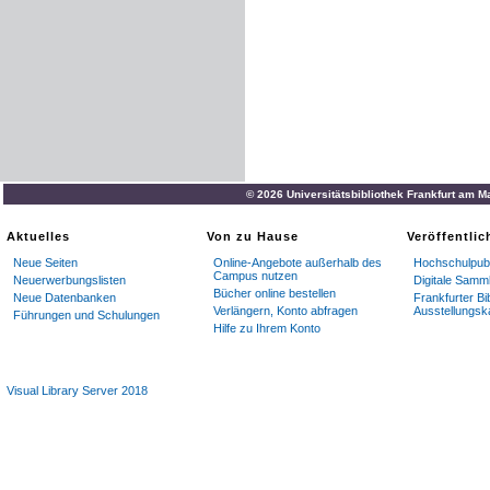
© 2026 Universitätsbibliothek Frankfurt am M
Aktuelles
Von zu Hause
Veröffentli
Neue Seiten
Online-Angebote außerhalb des
Hochschulpubl
Campus nutzen
Neuerwerbungslisten
Digitale Samm
Bücher online bestellen
Neue Datenbanken
Frankfurter Bi
Verlängern, Konto abfragen
Ausstellungsk
Führungen und Schulungen
Hilfe zu Ihrem Konto
Visual Library Server 2018