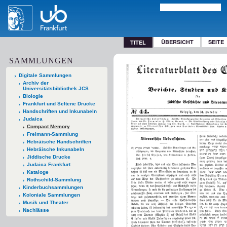
ÜBERSICHT
SEITE
TITEL
SAMMLUNGEN
Digitale Sammlungen
Archiv der
Universitätsbibliothek JCS
Biologie
Frankfurt und Seltene Drucke
Handschriften und Inkunabeln
Judaica
Compact Memory
Freimann-Sammlung
Hebräische Handschriften
Hebräische Inkunabeln
Jiddische Drucke
Judaica Frankfurt
Kataloge
Rothschild-Sammlung
Kinderbuchsammlungen
Koloniale Sammlungen
Musik und Theater
Nachlässe