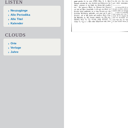
LISTEN
Neuzugänge
Alle Periodika
Alle Titel
Kalender
CLOUDS
Orte
Verlage
Jahre